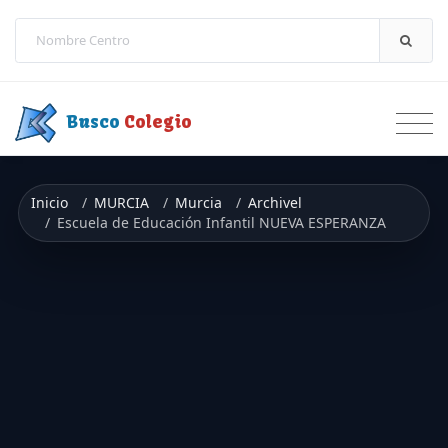
Saltar a contenido
Busco
Colegio
Inicio
MURCIA
Murcia
Archivel
Escuela de Educación Infantil NUEVA ESPERANZA