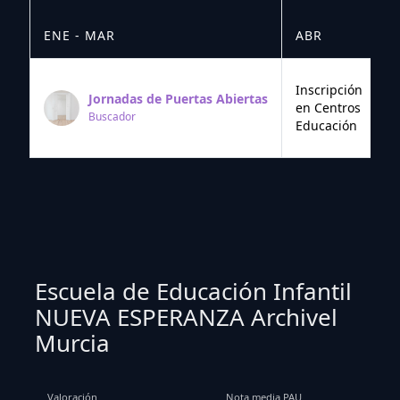
ENE - MAR
ABR
M
Inscripción
Jornadas de Puertas Abiertas
en Centros
Buscador
Educación
Escuela de Educación Infantil
NUEVA ESPERANZA Archivel
Murcia
Valoración
Nota media PAU