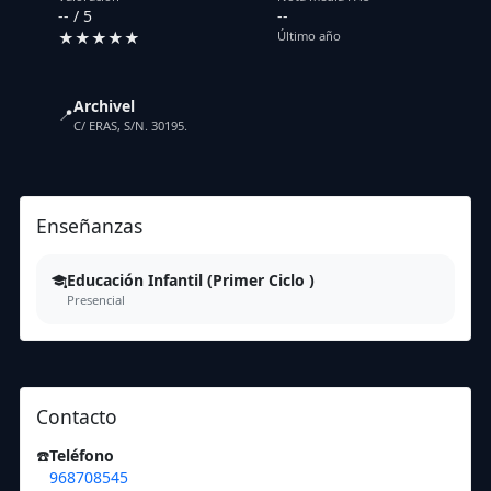
-- / 5
--
★★★★★
Último año
Archivel
📍
C/ ERAS, S/N. 30195.
Enseñanzas
Educación Infantil (Primer Ciclo )
Presencial
Contacto
☎️
Teléfono
968708545