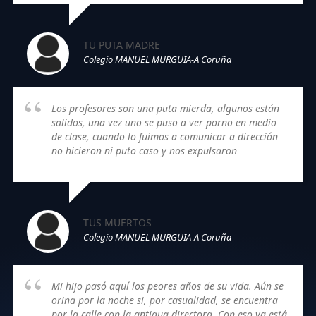
TU PUTA MADRE
Colegio MANUEL MURGUIA-A Coruña
Los profesores son una puta mierda, algunos están
salidos, una vez uno se puso a ver porno en medio
de clase, cuando lo fuimos a comunicar a dirección
no hicieron ni puto caso y nos expulsaron
TUS MUERTOS
Colegio MANUEL MURGUIA-A Coruña
Mi hijo pasó aquí los peores años de su vida. Aún se
orina por la noche si, por casualidad, se encuentra
por la calle con la antigua directora. Con eso ya está