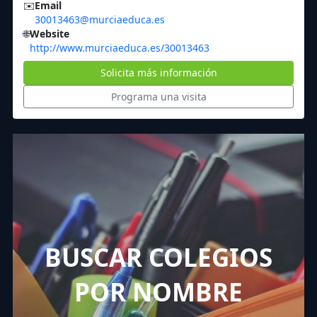
✉️
Email
30013463@murciaeduca.es
🌐
Website
http://www.murciaeduca.es/30013463
Solicita más información
Programa una visita
BUSCAR COLEGIOS
POR NOMBRE