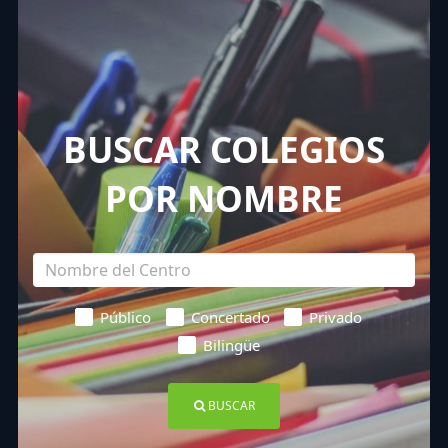
BUSCAR COLEGIOS
POR NOMBRE
Público
Concertado
Privado
Bilingüe
BUSCAR