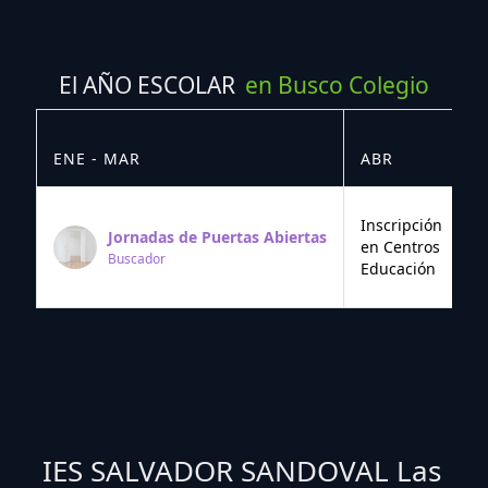
El AÑO ESCOLAR
en Busco Colegio
ENE - MAR
ABR
M
Inscripción
Jornadas de Puertas Abiertas
en Centros
Buscador
Educación
IES SALVADOR SANDOVAL Las