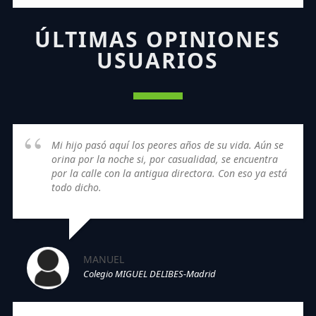
ÚLTIMAS OPINIONES
USUARIOS
Mi hijo pasó aquí los peores años de su vida. Aún se
orina por la noche si, por casualidad, se encuentra
por la calle con la antigua directora. Con eso ya está
todo dicho.
MANUEL
Colegio MIGUEL DELIBES-Madrid