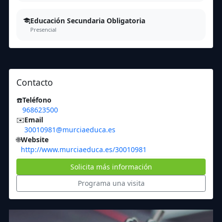
Educación Secundaria Obligatoria
Presencial
Contacto
☎️
Teléfono
968623500
✉️
Email
30010981@murciaeduca.es
🌐
Website
http://www.murciaeduca.es/30010981
Solicita más información
Programa una visita