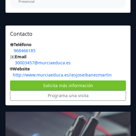
Presencial
Contacto
☎️
Teléfono
968466185
✉️
Email
30003457@murciaeduca.es
🌐
Website
http://www.murciaeduca.es/iesjoseibanezmartin
Solicita más información
Programa una visita