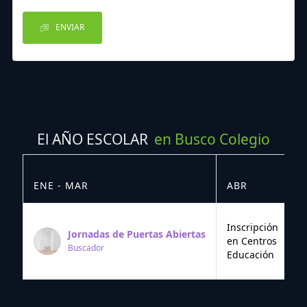
ENVIAR
El AÑO ESCOLAR
en Busco Colegio
ENE - MAR
ABR
M
Inscripción
Jornadas de Puertas Abiertas
en Centros
Buscador
Educación