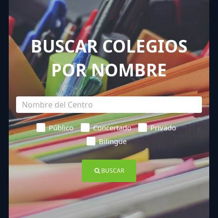
BUSCAR COLEGIOS
POR NOMBRE
Público
Concertado
Privado
Bilingüe
BUSCAR