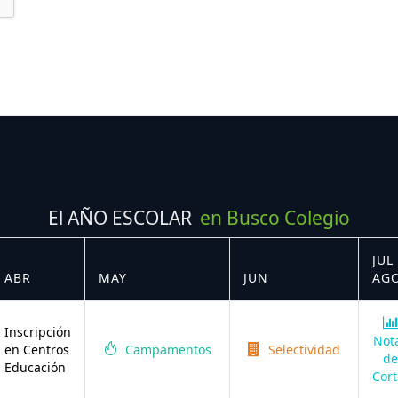
El AÑO ESCOLAR
en Busco Colegio
JUL 
ABR
MAY
JUN
AG
Inscripción
Not
en Centros
Campamentos
Selectividad
de
Educación
Cort