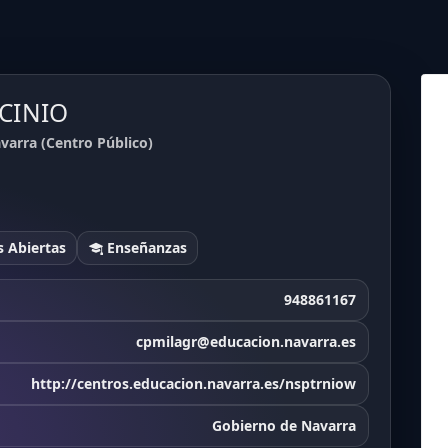
OCINIO
arra (Centro Público)
 Abiertas
Enseñanzas
948861167
cpmilagr@educacion.navarra.es
http://centros.educacion.navarra.es/nsptrniow
Gobierno de Navarra