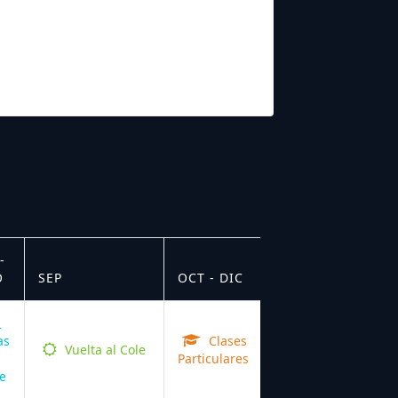
-
O
SEP
OCT - DIC
as
Clases
Vuelta al Cole
Particulares
e