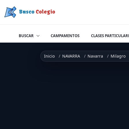
Saltar a contenido
Busco
Colegio
BUSCAR
CAMPAMENTOS
CLASES PARTICULAR
Inicio
NAVARRA
Navarra
Milagro