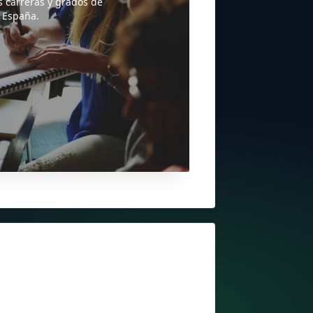
s carreras y grados de
 España.