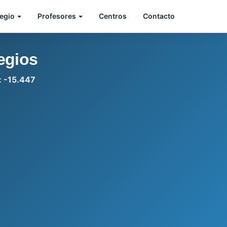
legio
Profesores
Centros
Contacto
egios
: -15.447