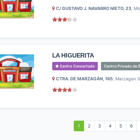
C/ GUSTAVO J. NAVARRO NIETO, 23
, Mo
LA HIGUERITA
Centro Concertado
Centro Privado de E
CTRA. DE MARZAGÁN, 165
, Marzagan (
1
2
3
4
5
6