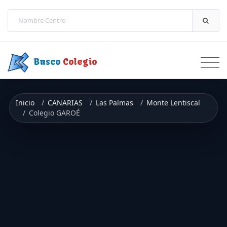
Saltar a contenido
Busco
Colegio
Inicio
CANARIAS
Las Palmas
Monte Lentiscal
Colegio GAROÉ