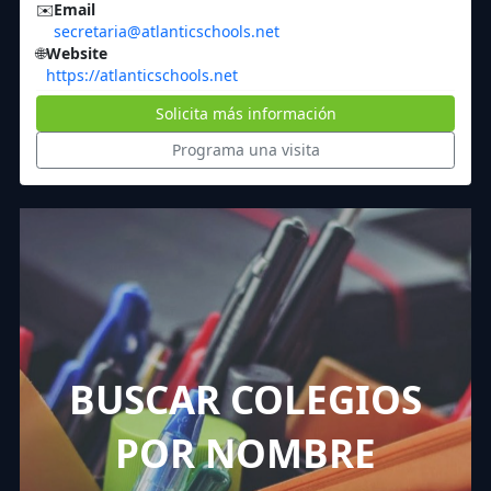
✉️
Email
secretaria@atlanticschools.net
🌐
Website
https://atlanticschools.net
Solicita más información
Programa una visita
BUSCAR COLEGIOS
POR NOMBRE