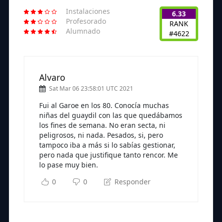
Instalaciones
6.33
Profesorado
RANK
Alumnado
#4622
Alvaro
Sat Mar 06 23:58:01 UTC 2021
Fui al Garoe en los 80. Conocía muchas
niñas del guaydil con las que quedábamos
los fines de semana. No eran secta, ni
peligrosos, ni nada. Pesados, si, pero
tampoco iba a más si lo sabías gestionar,
pero nada que justifique tanto rencor. Me
lo pase muy bien.
0
0
Responder