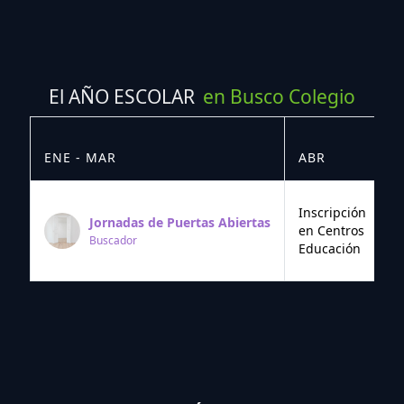
El AÑO ESCOLAR
en Busco Colegio
ENE - MAR
ABR
M
Inscripción
Jornadas de Puertas Abiertas
en Centros
Buscador
Educación