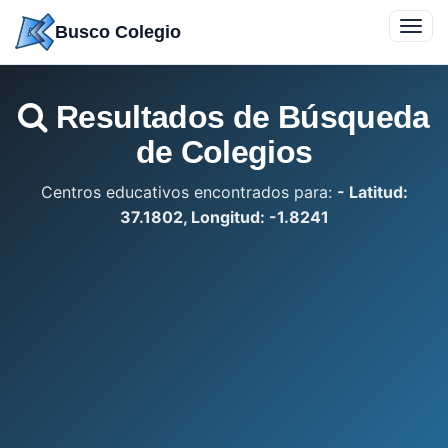
Saltar
Toggl
Busco Colegio
a
navig
contenido
Resultados de Búsqueda
de Colegios
Centros educativos encontrados para:
- Latitud:
37.1802, Longitud: -1.8241