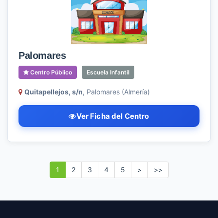
Palomares
Centro Público
Escuela Infantil
Quitapellejos, s/n
, Palomares (Almería)
Ver Ficha del Centro
1
2
3
4
5
>
>>