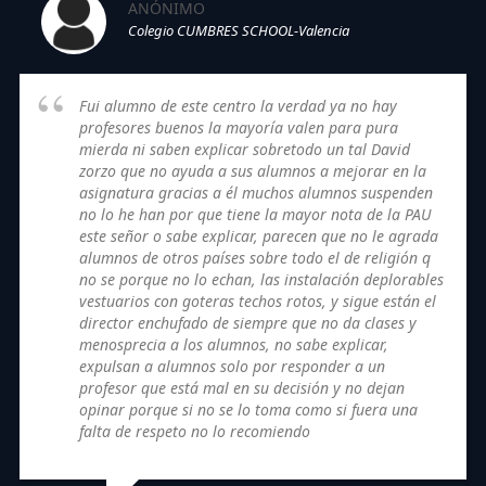
ANÓNIMO
Colegio CUMBRES SCHOOL-Valencia
Fui alumno de este centro la verdad ya no hay
profesores buenos la mayoría valen para pura
mierda ni saben explicar sobretodo un tal David
zorzo que no ayuda a sus alumnos a mejorar en la
asignatura gracias a él muchos alumnos suspenden
no lo he han por que tiene la mayor nota de la PAU
este señor o sabe explicar, parecen que no le agrada
alumnos de otros países sobre todo el de religión q
no se porque no lo echan, las instalación deplorables
vestuarios con goteras techos rotos, y sigue están el
director enchufado de siempre que no da clases y
menosprecia a los alumnos, no sabe explicar,
expulsan a alumnos solo por responder a un
profesor que está mal en su decisión y no dejan
opinar porque si no se lo toma como si fuera una
falta de respeto no lo recomiendo