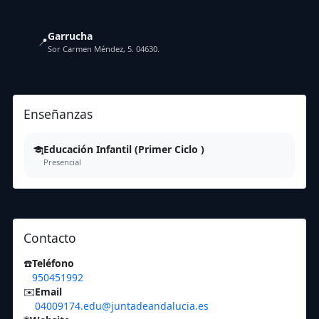
Garrucha
📍
Sor Carmen Méndez, 5. 04630.
Enseñanzas
Educación Infantil (Primer Ciclo )
Presencial
Contacto
☎️
Teléfono
950451992
✉️
Email
04009174.edu@juntadeandalucia.es