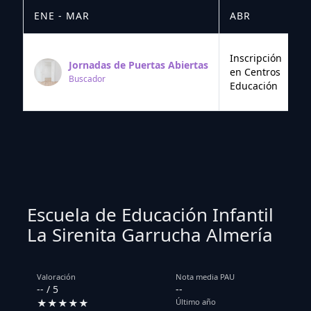
ENE - MAR
ABR
M
Inscripción
Jornadas de Puertas Abiertas
en Centros
Buscador
Educación
Escuela de Educación Infantil
La Sirenita Garrucha Almería
Valoración
Nota media PAU
-- / 5
--
★★★★★
Último año