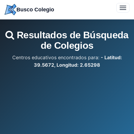
Saltar
Toggl
Busco Colegio
a
navig
contenido
Resultados de Búsqueda
de Colegios
Centros educativos encontrados para:
- Latitud:
39.5672, Longitud: 2.65298