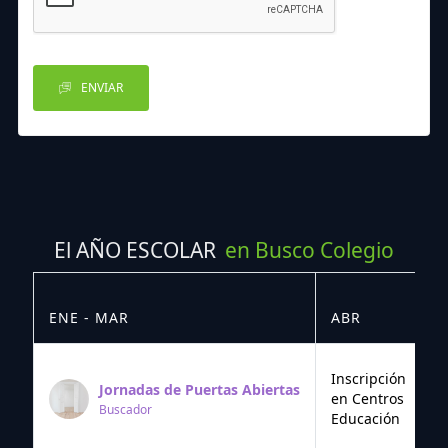
ENVIAR
El AÑO ESCOLAR
en Busco Colegio
ENE - MAR
ABR
M
Inscripción
Jornadas de Puertas Abiertas
en Centros
Buscador
Educación