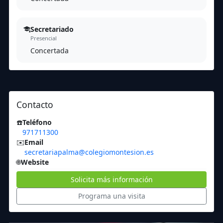
Secretariado
Presencial
Concertada
Contacto
☎️
Teléfono
971711300
✉️
Email
secretariapalma@colegiomontesion.es
🌐
Website
Solicita más información
Programa una visita