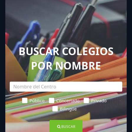
BUSCAR COLEGIOS
POR NOMBRE
Público
Concertado
Privado
Bilingüe
BUSCAR