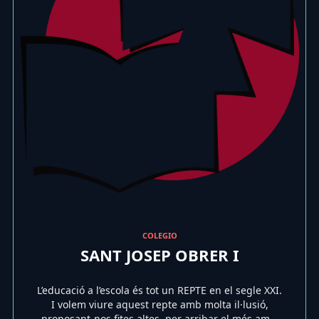
COLEGIO
SANT JOSEP OBRER I
L’educació a l’escola és tot un REPTE en el segle XXI.
I volem viure aquest repte amb molta il·lusió,
proposant-nos fites altes, per arribar el més am...