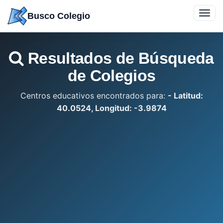
Saltar
Toggl
Busco Colegio
a
navig
contenido
Resultados de Búsqueda
de Colegios
Centros educativos encontrados para:
- Latitud:
40.0524, Longitud: -3.9874