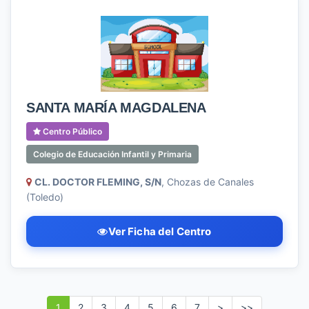
SANTA MARÍA MAGDALENA
Centro Público
Colegio de Educación Infantil y Primaria
CL. DOCTOR FLEMING, S/N
, Chozas de Canales
(Toledo)
Ver Ficha del Centro
1
2
3
4
5
6
7
>
>>