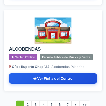
ALCOBENDAS
Centro Público
Escuela Pública de Música y Danza
C/ de Ruperto Chapí 22
, Alcobendas (Madrid)
Ver Ficha del Centro
1
2
3
4
5
6
7
>
>>