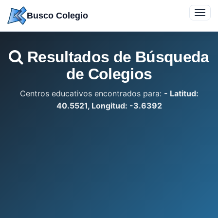
Saltar
Toggl
Busco Colegio
a
navig
contenido
Resultados de Búsqueda
de Colegios
Centros educativos encontrados para:
- Latitud:
40.5521, Longitud: -3.6392