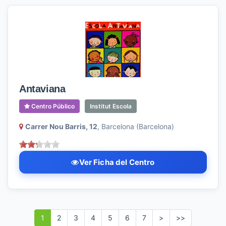
Antaviana
Centro Público
Institut Escola
Carrer Nou Barris, 12
, Barcelona (Barcelona)
Ver Ficha del Centro
1
2
3
4
5
6
7
>
>>