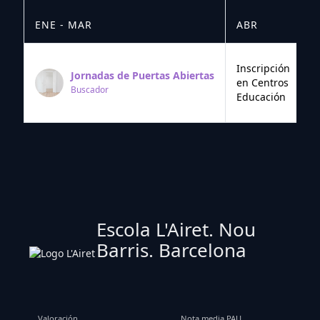
ENE - MAR
ABR
M
Inscripción
Jornadas de Puertas Abiertas
en Centros
Buscador
Educación
Escola L'Airet. Nou
Barris. Barcelona
Valoración
Nota media PAU