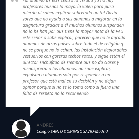
Fui alumno de este centro la verdad ya no hay
profesores buenos la mayoría valen para pura
mierda ni saben explicar sobretodo un tal David
zorzo que no ayuda a sus alumnos a mejorar en la
asignatura gracias a él muchos alumnos suspenden
no lo he han por que tiene la mayor nota de la PAU
este señor o sabe explicar, parecen que no le agrada
alumnos de otros países sobre todo el de religión q
no se porque no lo echan, las instalación deplorables
vestuarios con goteras techos rotos, y sigue están el
director enchufado de siempre que no da clases y
menosprecia a los alumnos, no sabe explicar,
expulsan a alumnos solo por responder a un
profesor que está mal en su decisión y no dejan
opinar porque si no se lo toma como si fuera una
falta de respeto no lo recomiendo
ANDRES
Colegio SANTO DOMINGO SAVIO-Madrid