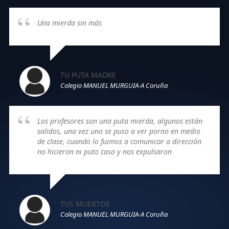
Una mierda sin más
TU PUTA MADRE
Colegio MANUEL MURGUIA-A Coruña
Los profesores son una puta mierda, algunos están
salidos, una vez uno se puso a ver porno en medio
de clase, cuando lo fuimos a comunicar a dirección
no hicieron ni puto caso y nos expulsaron
TUS MUERTOS
Colegio MANUEL MURGUIA-A Coruña