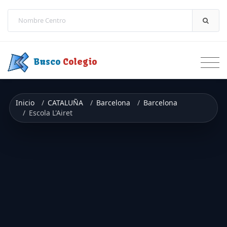
Saltar a contenido
Busco
Colegio
Inicio
CATALUÑA
Barcelona
Barcelona
Escola L'Airet