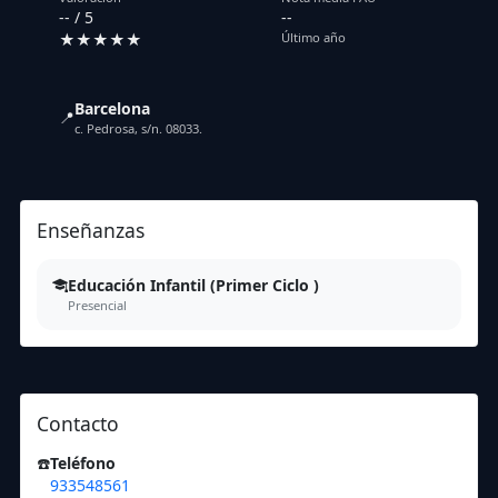
-- / 5
--
★★★★★
Último año
Barcelona
📍
c. Pedrosa, s/n. 08033.
Enseñanzas
Educación Infantil (Primer Ciclo )
Presencial
Contacto
☎️
Teléfono
933548561