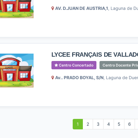
AV. D.JUAN DE AUSTRIA,1
, Laguna de Du
LYCEE FRANÇAIS DE VALLAD
Centro Concertado
Centro Docente Pri
Av.. PRADO BOYAL, S/N
, Laguna de Duero
1
2
3
4
5
6