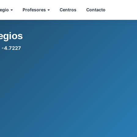
legio
Profesores
Centros
Contacto
egios
: -4.7227