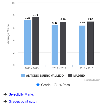
10
7.76
8
7.25
7.02
6.99
6.46
6.37
Average Grade
6
4
2
0
2012 - 2013
2013 - 2014
2014 - 2015
ANTONIO BUERO VALLEJO
MADRID
Highcharts.com
Grade
% Pass
Selectivity Marks
Grades point cutoff