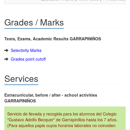
Grades / Marks
Tests, Exams, Academic Results GARRAPINIÑOS
Selectivity Marks
Grades point cutoff
Services
Extracurricular, before / after - school activities
GARRAPINIÑOS
Servicio de llevada y recogida para los alumnos del Colegio
"Gustavo Adolfo Becquer" de Garrapinillos hasta los 7 años.
(Para aquellos papis cuyos horarios laborales no coinciden