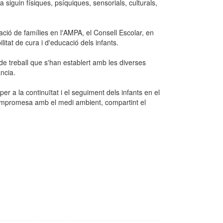
a siguin físiques, psíquiques, sensorials, culturals,
pació de famílies en l'AMPA, el Consell Escolar, en
litat de cura i d'educació dels infants.
 de treball que s'han establert amb les diverses
ància.
er a la continuïtat i el seguiment dels infants en el
compromesa amb el medi ambient, compartint el