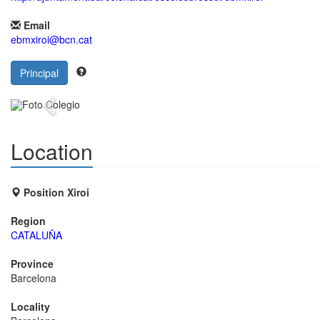
Email
ebmxiroi@bcn.cat
Principal
Previous
Location
Position Xiroi
Region
CATALUÑA
Province
Barcelona
Locality