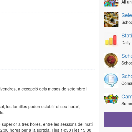
All u
Sele
Schoo
Stat
Daily 
Scho
Schoo
Scho
Consu
a divendres, a excepció dels mesos de setembre i
Cam
Summ
sol, les famílies poden establir el seu horari,
ts.
o superior a tres hores, entre les sessions del matí
12:00 hores per a la sortida, i les 14:30 i les 15:00