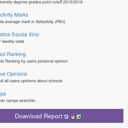
niversity degrres grades point cutoff 2015/2016
ctivity Marks
ls average mark in Selectivity (PAU)
istics Escola Xiroi
/ weekly visits
ol Ranking
ls Ranking by users personal opinion
ol Opinions
lt all users opinions about schools
ps
er camps searcher
Download Report