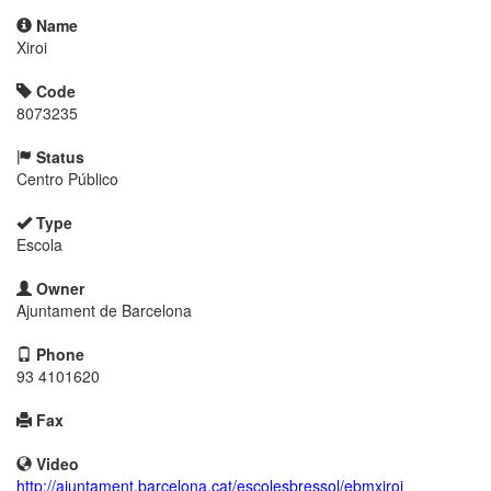
Name
Xiroi
Code
8073235
Status
Centro Público
Type
Escola
Owner
Ajuntament de Barcelona
Phone
93 4101620
Fax
Video
http://ajuntament.barcelona.cat/escolesbressol/ebmxiroi