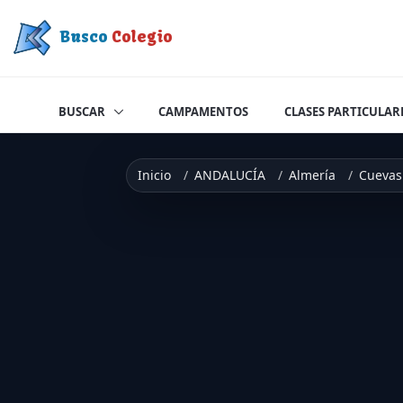
Saltar a contenido
Busco
Colegio
BUSCAR
CAMPAMENTOS
CLASES PARTICULAR
Inicio
ANDALUCÍA
Almería
Cuevas