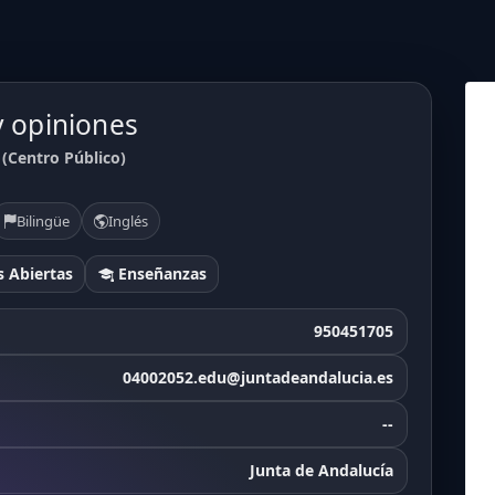
y opiniones
(Centro Público)
Bilingüe
Inglés
 Abiertas
Enseñanzas
950451705
04002052.edu@juntadeandalucia.es
--
Junta de Andalucía