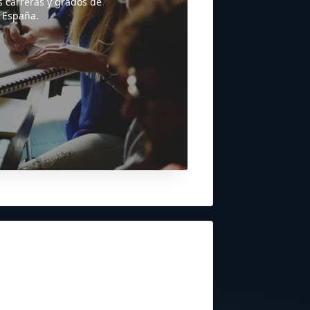
s carreras y grados de
 España.