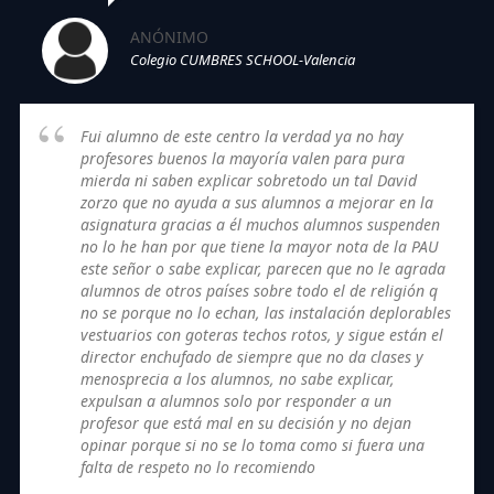
ANÓNIMO
Colegio CUMBRES SCHOOL-Valencia
Fui alumno de este centro la verdad ya no hay
profesores buenos la mayoría valen para pura
mierda ni saben explicar sobretodo un tal David
zorzo que no ayuda a sus alumnos a mejorar en la
asignatura gracias a él muchos alumnos suspenden
no lo he han por que tiene la mayor nota de la PAU
este señor o sabe explicar, parecen que no le agrada
alumnos de otros países sobre todo el de religión q
no se porque no lo echan, las instalación deplorables
vestuarios con goteras techos rotos, y sigue están el
director enchufado de siempre que no da clases y
menosprecia a los alumnos, no sabe explicar,
expulsan a alumnos solo por responder a un
profesor que está mal en su decisión y no dejan
opinar porque si no se lo toma como si fuera una
falta de respeto no lo recomiendo