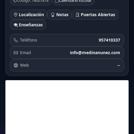
Código: 14007878
Calendario Escolar
Localización
Notas
Puertas Abiertas
Enseñanzas
Teléfono
957410337
Email
info@medinanunez.com
Web
--