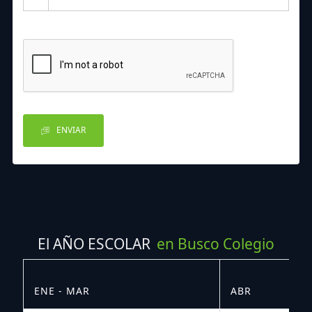
ENVIAR
El AÑO ESCOLAR
en Busco Colegio
ENE - MAR
ABR
M