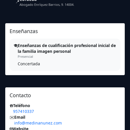
📍
Abogado Enríquez Barrios, 9. 14004.
Enseñanzas
Enseñanzas de cualificación profesional inicial de
la familia imagen personal
Presencial
Concertada
Contacto
☎️
Teléfono
957410337
✉️
Email
info@medinanunez.com
🌐
Website