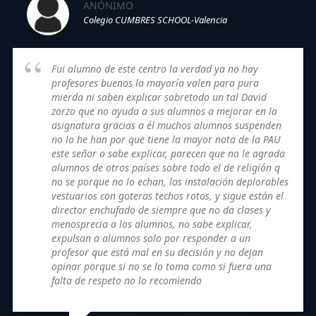
ANÓNIMO
Colegio CUMBRES SCHOOL-Valencia
Fui alumno de este centro la verdad ya no hay
profesores buenos la mayoría valen para pura
mierda ni saben explicar sobretodo un tal David
zorzo que no ayuda a sus alumnos a mejorar en la
asignatura gracias a él muchos alumnos suspenden
no lo he han por que tiene la mayor nota de la PAU
este señor o sabe explicar, parecen que no le agrada
alumnos de otros países sobre todo el de religión q
no se porque no lo echan, las instalación deplorables
vestuarios con goteras techos rotos, y sigue están el
director enchufado de siempre que no da clases y
menosprecia a los alumnos, no sabe explicar,
expulsan a alumnos solo por responder a un
profesor que está mal en su decisión y no dejan
opinar porque si no se lo toma como si fuera una
falta de respeto no lo recomiendo