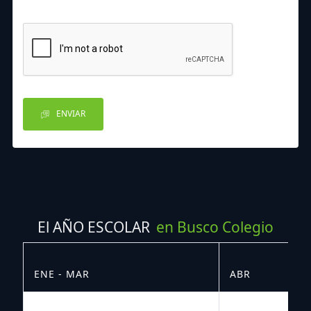
ENVIAR
El AÑO ESCOLAR
en Busco Colegio
ENE - MAR
ABR
M