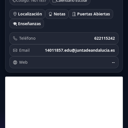
Código: 14011857
Calendario Escolar
Localización
Notas
Puertas Abiertas
Enseñanzas
Teléfono
622115242
Email
14011857.edu@juntadeandalucia.es
Web
--