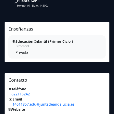
Puente Genil
📍
Horno, 91- Bajo. 14500.
Enseñanzas
Educación Infantil (Primer Ciclo )
Presencial
Privada
Contacto
☎️
Teléfono
622115242
✉️
Email
14011857.edu@juntadeandalucia.es
🌐
Website