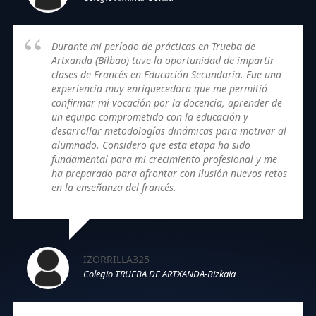
Durante mi período de prácticas en Trueba de
Artxanda (Bilbao) tuve la oportunidad de impartir
clases de Francés en Educación Secundaria. Fue una
experiencia muy enriquecedora que me permitió
confirmar mi vocación por la docencia, aprender de
un equipo comprometido con la educación y
desarrollar metodologías dinámicas para motivar al
alumnado. Considero que esta etapa ha sido
fundamental para mi crecimiento profesional y me
ha preparado para afrontar con ilusión nuevos retos
en la enseñanza del francés.
IZORRILLA325
Colegio TRUEBA DE ARTXANDA-Bizkaia