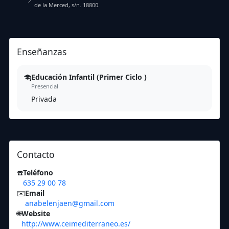
de la Merced, s/n. 18800.
Enseñanzas
Educación Infantil (Primer Ciclo )
Presencial
Privada
Contacto
☎️
Teléfono
635 29 00 78
✉️
Email
anabelenjaen@gmail.com
🌐
Website
http://www.ceimediterraneo.es/