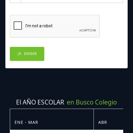
ENVIAR
El AÑO ESCOLAR
en Busco Colegio
ENE - MAR
ABR
M