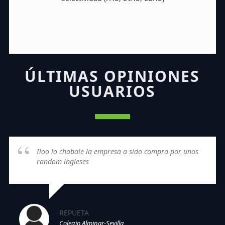
ÚLTIMAS OPINIONES
USUARIOS
Iloo lo chabale la empresa a sido compra por unos
random ingleses
REPUETA
Colegio Alminar-Sevilla