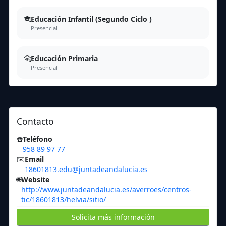
Educación Infantil (Segundo Ciclo )
Presencial
Educación Primaria
Presencial
Contacto
☎️
Teléfono
958 89 97 77
✉️
Email
18601813.edu@juntadeandalucia.es
🌐
Website
http://www.juntadeandalucia.es/averroes/centros-
tic/18601813/helvia/sitio/
Solicita más información