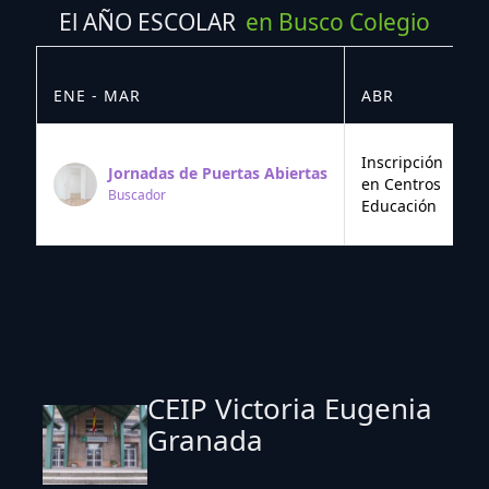
El AÑO ESCOLAR
en Busco Colegio
ENE - MAR
ABR
M
Inscripción
Jornadas de Puertas Abiertas
en Centros
Buscador
Educación
CEIP Victoria Eugenia
Granada