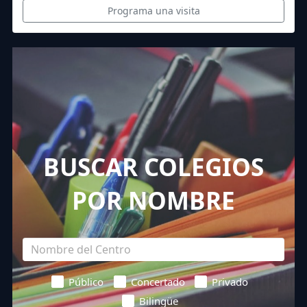
Programa una visita
BUSCAR COLEGIOS
POR NOMBRE
Público
Concertado
Privado
Bilingüe