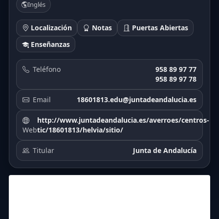
Inglés
Localización
Notas
Puertas Abiertas
Enseñanzas
Teléfono
958 89 97 77
958 89 97 78
Email
18601813.edu@juntadeandalucia.es
http://www.juntadeandalucia.es/averroes/centros-
Web
tic/18601813/helvia/sitio/
Titular
Junta de Andalucía