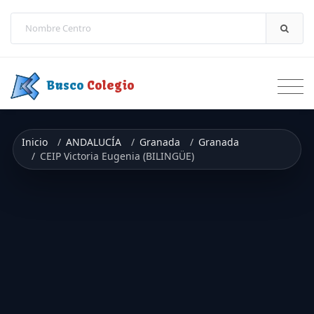
Saltar a contenido
Busco
Colegio
Inicio
ANDALUCÍA
Granada
Granada
CEIP Victoria Eugenia (BILINGÜE)