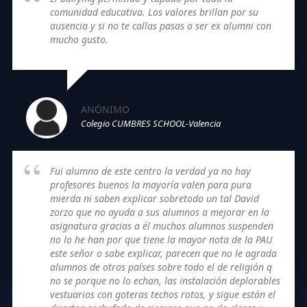
comunidad educativa. Los valores brillan por su
ausencia y si no te callas pasas a ser ex alumni con
mucho gusto.
ANÓNIMO
Colegio CUMBRES SCHOOL-Valencia
Fui alumno de este centro la verdad ya no hay
profesores buenos la mayoría valen para pura
mierda ni saben explicar sobretodo un tal David
zorzo que no ayuda a sus alumnos a mejorar en la
asignatura gracias a él muchos alumnos suspenden
no lo he han por que tiene la mayor nota de la PAU
este señor o sabe explicar, parecen que no le agrada
alumnos de otros países sobre todo el de religión q
no se porque no lo echan, las instalación deplorables
vestuarios con goteras techos rotos, y sigue están el