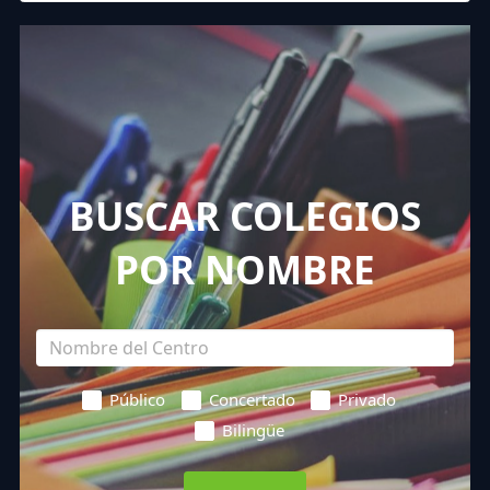
BUSCAR COLEGIOS
POR NOMBRE
Público
Concertado
Privado
Bilingüe