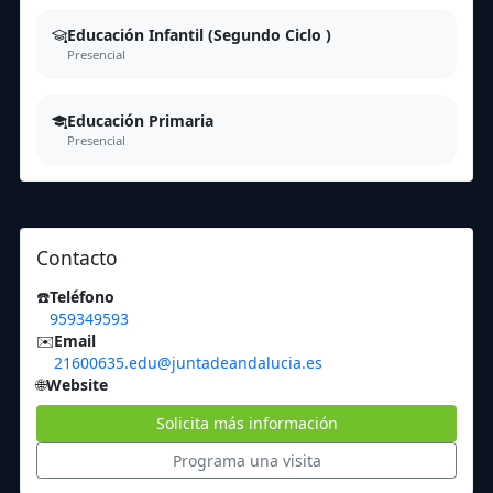
Educación Infantil (Segundo Ciclo )
Presencial
Educación Primaria
Presencial
Contacto
☎️
Teléfono
959349593
✉️
Email
21600635.edu@juntadeandalucia.es
🌐
Website
Solicita más información
Programa una visita