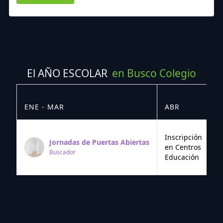
El AÑO ESCOLAR
en Busco Colegio
ENE - MAR
ABR
M
Inscripción
Jornadas de Puertas Abiertas
en Centros
Buscador
Educación