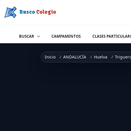
Saltar a contenido
Busco
Colegio
BUSCAR
CAMPAMENTOS
CLASES PARTICULAR
Inicio
ANDALUCÍA
Huelva
Triguer