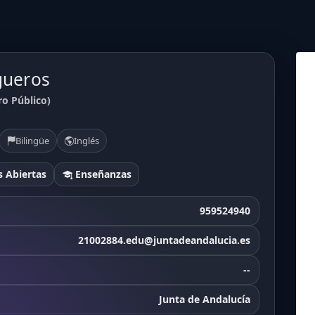
gueros
ro Público)
Bilingüe
Inglés
 Abiertas
Enseñanzas
959524940
21002884.edu@juntadeandalucia.es
--
Junta de Andalucía