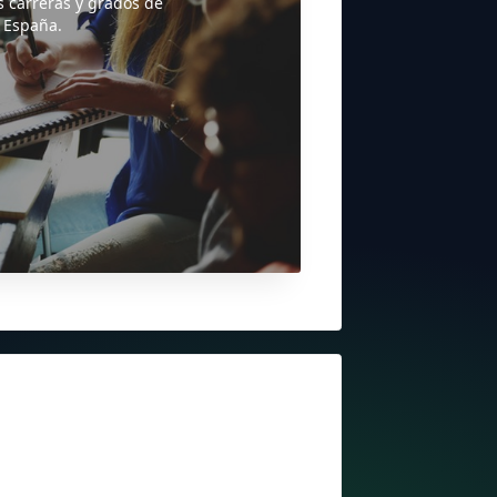
s carreras y grados de
 España.