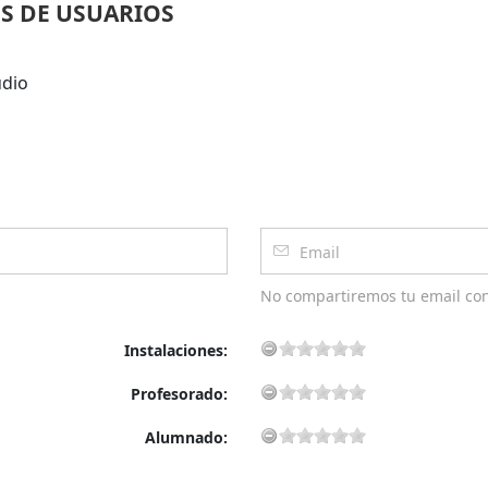
S DE USUARIOS
udio
No compartiremos tu email co
Instalaciones:
Profesorado:
Alumnado: