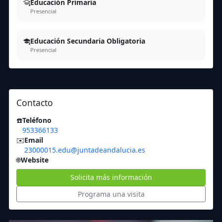
Educación Primaria
Presencial
Educación Secundaria Obligatoria
Presencial
Contacto
☎️
Teléfono
953366133
✉️
Email
23000015.edu@juntadeandalucia.es
🌐
Website
Solicita más información
Programa una visita