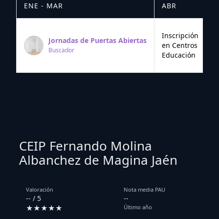
ENE - MAR
ABR
M
Inscripción
Jornadas de Puertas Abiertas
en Centros
Buscador
Educación
CEIP Fernando Molina
Albanchez de Magina Jaén
Valoración
Nota media PAU
-- / 5
--
★★★★★
Último año