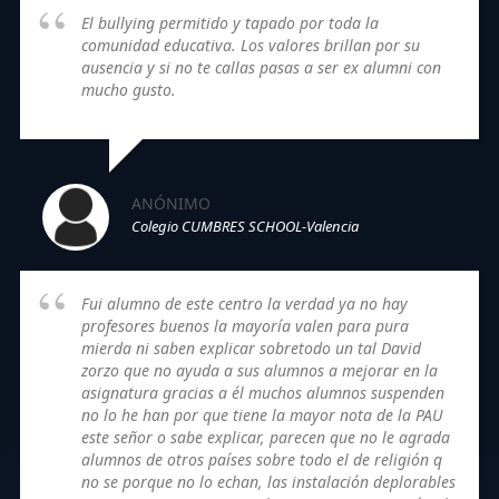
El bullying permitido y tapado por toda la
comunidad educativa. Los valores brillan por su
ausencia y si no te callas pasas a ser ex alumni con
mucho gusto.
ANÓNIMO
Colegio CUMBRES SCHOOL-Valencia
Fui alumno de este centro la verdad ya no hay
profesores buenos la mayoría valen para pura
mierda ni saben explicar sobretodo un tal David
zorzo que no ayuda a sus alumnos a mejorar en la
asignatura gracias a él muchos alumnos suspenden
no lo he han por que tiene la mayor nota de la PAU
este señor o sabe explicar, parecen que no le agrada
alumnos de otros países sobre todo el de religión q
no se porque no lo echan, las instalación deplorables