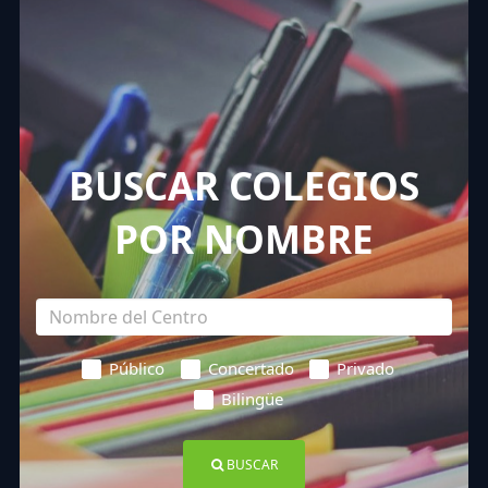
BUSCAR COLEGIOS
POR NOMBRE
Público
Concertado
Privado
Bilingüe
BUSCAR