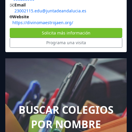
✉️
Email
23002115.edu@juntadeandalucia.es
🌐
Website
https://divinomaestrojaen.org/
Solicita más información
Programa una visita
BUSCAR COLEGIOS
POR NOMBRE