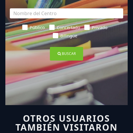
Público
Concertado
Privado
Bilingüe
BUSCAR
OTROS USUARIOS
TAMBIÉN VISITARON