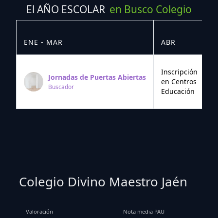
El AÑO ESCOLAR
en Busco Colegio
ENE - MAR
ABR
M
Inscripción
Jornadas de Puertas Abiertas
en Centros
Buscador
Educación
Colegio Divino Maestro Jaén
Valoración
Nota media PAU