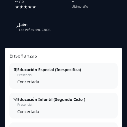
-- / 5
--
★★★★★
Último año
Jaén
📍
Los Peñas, s/n. 23002.
Enseñanzas
Educación Especial (Inespecífica)
Presencial
Concertada
Educación Infantil (Segundo Ciclo )
Presencial
Concertada