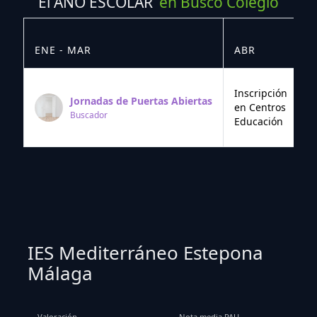
El AÑO ESCOLAR
en Busco Colegio
ENE - MAR
ABR
M
Inscripción
Jornadas de Puertas Abiertas
en Centros
Buscador
Educación
IES Mediterráneo Estepona
Málaga
Valoración
Nota media PAU