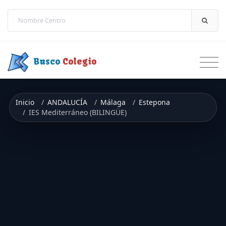
Saltar a contenido
Busco
Colegio
Inicio
ANDALUCÍA
Málaga
Estepona
IES Mediterráneo (BILINGÜE)