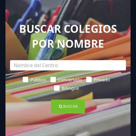
BUSCAR COLEGIOS
POR NOMBRE
Público
Concertado
Privado
Bilingüe
BUSCAR