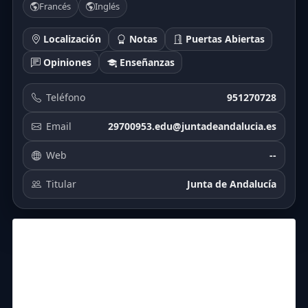
Francés
Inglés
Localización
Notas
Puertas Abiertas
Opiniones
Enseñanzas
Teléfono
951270728
Email
29700953.edu@juntadeandalucia.es
Web
--
Titular
Junta de Andalucía