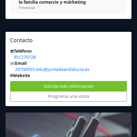
la familia comercio y márketing
Presencial
Contacto
☎️
Teléfono
951270728
✉️
Email
29700953.edu@juntadeandalucia.es
🌐
Website
Solicita más información
Programa una visita