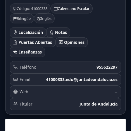
Código: 41000338
Calendario Escolar
Bilingüe
Inglés
Localización
Notas
Puertas Abiertas
Opiniones
Enseñanzas
Teléfono
955622297
Email
41000338.edu@juntadeandalucia.es
Web
--
Titular
Junta de Andalucía