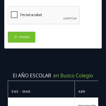
ENVIAR
El AÑO ESCOLAR
en Busco Colegio
ENE - MAR
ABR
M
Inscripción