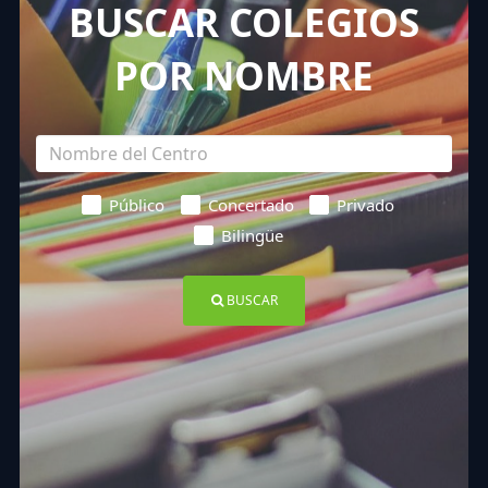
BUSCAR COLEGIOS
POR NOMBRE
Público
Concertado
Privado
Bilingüe
BUSCAR