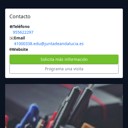
Contacto
☎️
Teléfono
955622297
✉️
Email
41000338.edu@juntadeandalucia.es
🌐
Website
Solicita más información
Programa una visita