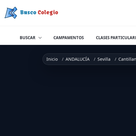
Saltar a contenido
Busco
Colegio
BUSCAR
CAMPAMENTOS
CLASES PARTICULAR
Inicio
ANDALUCÍA
Sevilla
Cantilla