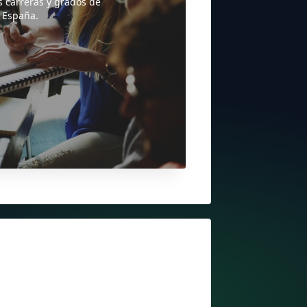
s carreras y grados de
 España.