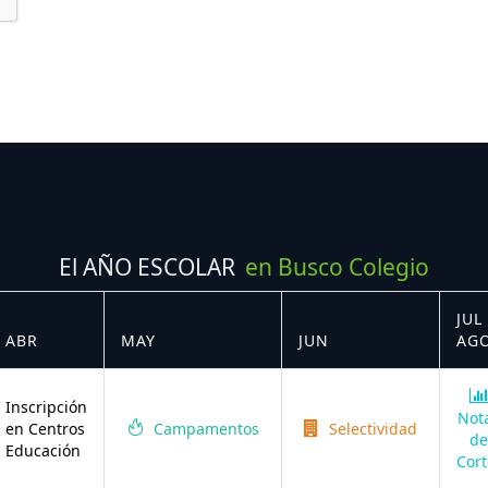
El AÑO ESCOLAR
en Busco Colegio
JUL 
ABR
MAY
JUN
AG
Inscripción
Not
en Centros
Campamentos
Selectividad
de
Educación
Cort