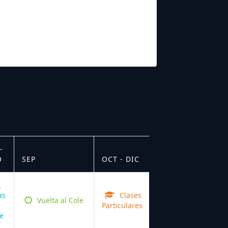
-
O
SEP
OCT - DIC
as
Clases
Vuelta al Cole
Particulares
e