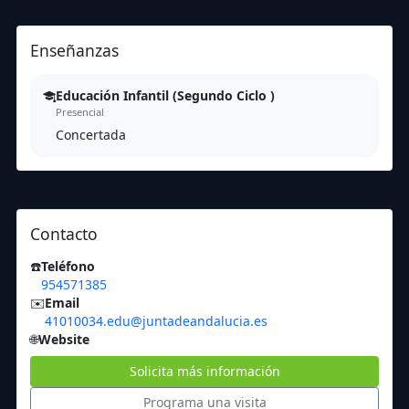
Enseñanzas
Educación Infantil (Segundo Ciclo )
Presencial
Concertada
Contacto
☎️
Teléfono
954571385
✉️
Email
41010034.edu@juntadeandalucia.es
🌐
Website
Solicita más información
Programa una visita