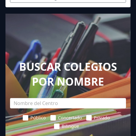
BUSCAR COLEGIOS
POR NOMBRE
Público
Concertado
Privado
Bilingüe