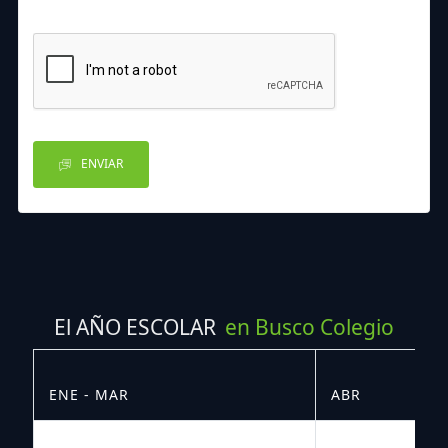
ENVIAR
El AÑO ESCOLAR
en Busco Colegio
ENE - MAR
ABR
M