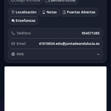
Código: 41010034
Calendario Escolar
Localización
Notas
Puertas Abiertas
Enseñanzas
Teléfono
954571385
Email
41010034.edu@juntadeandalucia.es
Web
--