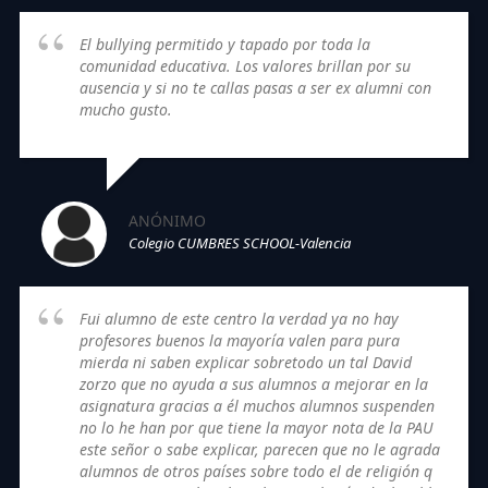
El bullying permitido y tapado por toda la
comunidad educativa. Los valores brillan por su
ausencia y si no te callas pasas a ser ex alumni con
mucho gusto.
ANÓNIMO
Colegio CUMBRES SCHOOL-Valencia
Fui alumno de este centro la verdad ya no hay
profesores buenos la mayoría valen para pura
mierda ni saben explicar sobretodo un tal David
zorzo que no ayuda a sus alumnos a mejorar en la
asignatura gracias a él muchos alumnos suspenden
no lo he han por que tiene la mayor nota de la PAU
este señor o sabe explicar, parecen que no le agrada
alumnos de otros países sobre todo el de religión q