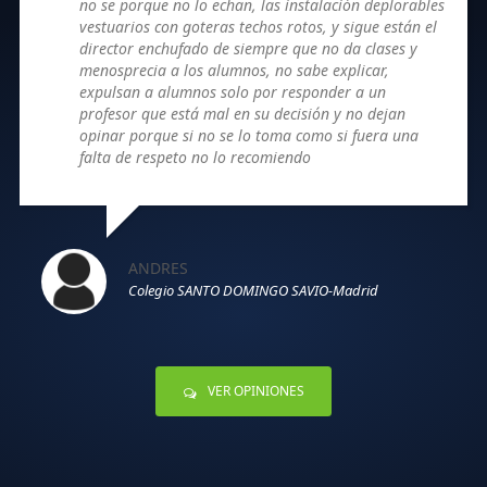
no se porque no lo echan, las instalación deplorables
vestuarios con goteras techos rotos, y sigue están el
director enchufado de siempre que no da clases y
menosprecia a los alumnos, no sabe explicar,
expulsan a alumnos solo por responder a un
profesor que está mal en su decisión y no dejan
opinar porque si no se lo toma como si fuera una
falta de respeto no lo recomiendo
ANDRES
Colegio SANTO DOMINGO SAVIO-Madrid
VER OPINIONES