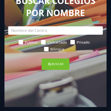
BUSCAR COLEGIOS
POR NOMBRE
Público
Concertado
Privado
Bilingüe
BUSCAR