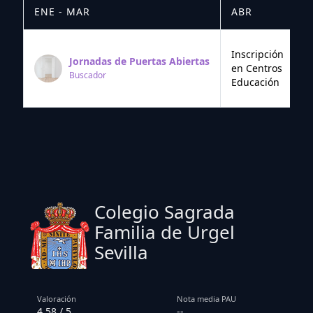
ENE - MAR
ABR
M
Inscripción
Jornadas de Puertas Abiertas
en Centros
Buscador
Educación
Colegio Sagrada
Familia de Urgel
Sevilla
Valoración
Nota media PAU
4.58 / 5
--