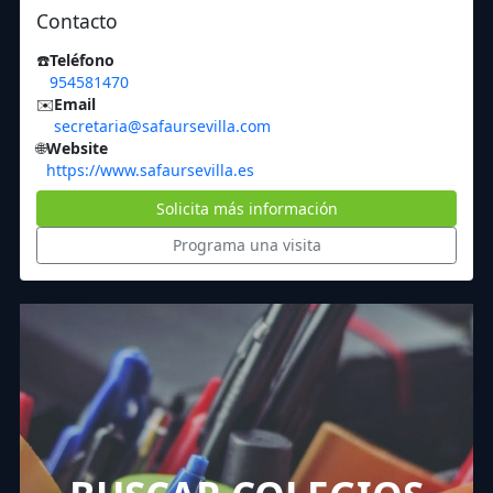
Contacto
☎️
Teléfono
954581470
✉️
Email
secretaria@safaursevilla.com
🌐
Website
https://www.safaursevilla.es
Solicita más información
Programa una visita