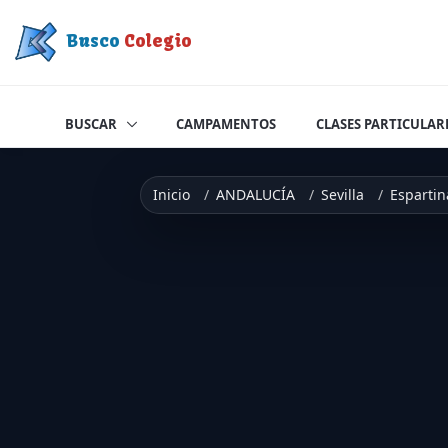
Saltar a contenido
Busco
Colegio
BUSCAR
CAMPAMENTOS
CLASES PARTICULAR
Inicio
ANDALUCÍA
Sevilla
Espartin