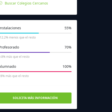
Buscar Colegios Cercanos
Instalaciones
55%
-12.2% menos que el resto
Profesorado
70%
0.8% más que el resto
Alumnado
100%
28% más que el resto
SOLICITA MÁS INFORMACIÓN