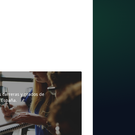
s carreras y grados de
 España.