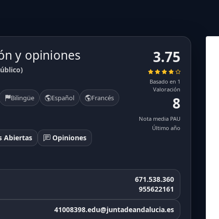
ón y opiniones
3.75
úblico)
Basado en 1
Valoración
Bilingüe
Español
Francés
8
Nota media PAU
Último año
 Abiertas
Opiniones
671.538.360
955622161
41008398.edu@juntadeandalucia.es