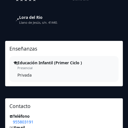
Lora del Rio
📍
Llano de Jesús, s/n. 41440.
Enseñanzas
Educación Infantil (Primer Ciclo )
Presencial
Privada
Contacto
☎️
Teléfono
955803191
✉️
Email