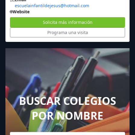
escuelainfantildejesus@hotmail.com
🌐
Website
Solicita más información
Programa una visita
BUSCAR COLEGIOS
POR NOMBRE