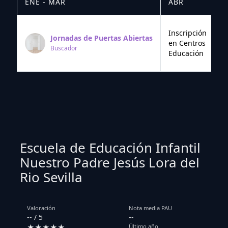
ENE - MAR
ABR
M
Inscripción
Jornadas de Puertas Abiertas
en Centros
Buscador
Educación
Escuela de Educación Infantil
Nuestro Padre Jesús Lora del
Rio Sevilla
Valoración
Nota media PAU
-- / 5
--
★★★★★
Último año