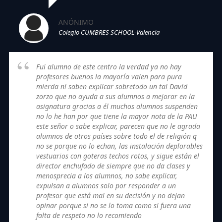
ANÓNIMO
Colegio CUMBRES SCHOOL-Valencia
Fui alumno de este centro la verdad ya no hay
profesores buenos la mayoría valen para pura
mierda ni saben explicar sobretodo un tal David
zorzo que no ayuda a sus alumnos a mejorar en la
asignatura gracias a él muchos alumnos suspenden
no lo he han por que tiene la mayor nota de la PAU
este señor o sabe explicar, parecen que no le agrada
alumnos de otros países sobre todo el de religión q
no se porque no lo echan, las instalación deplorables
vestuarios con goteras techos rotos, y sigue están el
director enchufado de siempre que no da clases y
menosprecia a los alumnos, no sabe explicar,
expulsan a alumnos solo por responder a un
profesor que está mal en su decisión y no dejan
opinar porque si no se lo toma como si fuera una
falta de respeto no lo recomiendo