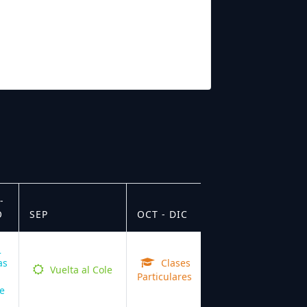
-
O
SEP
OCT - DIC
as
Clases
Vuelta al Cole
Particulares
e