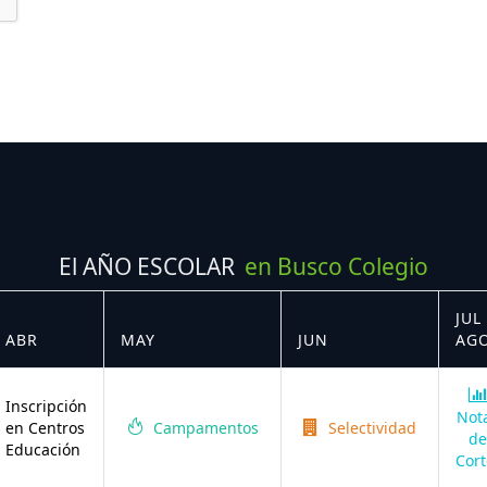
El AÑO ESCOLAR
en Busco Colegio
JUL 
ABR
MAY
JUN
AG
Inscripción
Not
en Centros
Campamentos
Selectividad
de
Educación
Cort