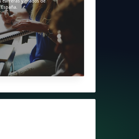
s carreras y grados de
 España.