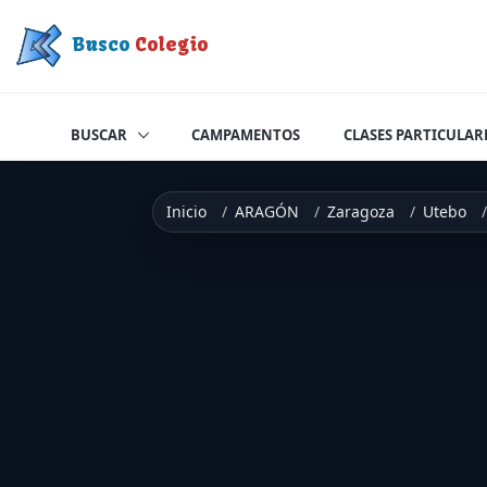
Saltar a contenido
Busco
Colegio
BUSCAR
CAMPAMENTOS
CLASES PARTICULAR
Inicio
ARAGÓN
Zaragoza
Utebo