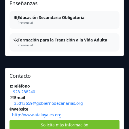
Enseñanzas
Educación Secundaria Obligatoria
Presencial
Formación para la Transición a la Vida Adulta
Presencial
Contacto
☎️
Teléfono
928-288240
✉️
Email
35013659@gobiernodecanarias.org
🌐
Website
http://www.atalayaies.org
Solicita más información