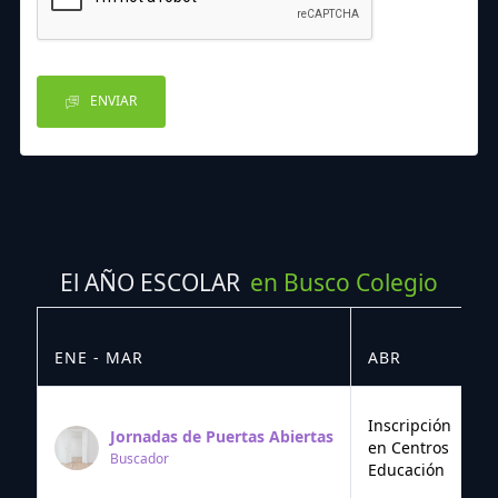
ENVIAR
El AÑO ESCOLAR
en Busco Colegio
ENE - MAR
ABR
M
Inscripción
Jornadas de Puertas Abiertas
en Centros
Buscador
Educación