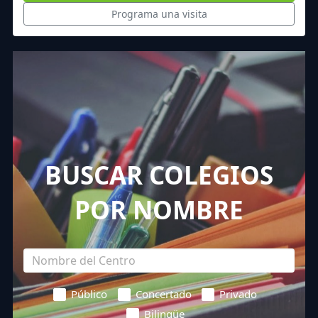
Programa una visita
BUSCAR COLEGIOS
POR NOMBRE
Público
Concertado
Privado
Bilingüe