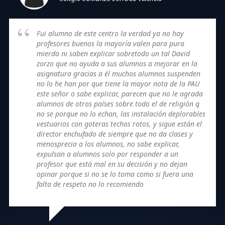
Fui alumno de este centro la verdad ya no hay
profesores buenos la mayoría valen para pura
mierda ni saben explicar sobretodo un tal David
zorzo que no ayuda a sus alumnos a mejorar en la
asignatura gracias a él muchos alumnos suspenden
no lo he han por que tiene la mayor nota de la PAU
este señor o sabe explicar, parecen que no le agrada
alumnos de otros países sobre todo el de religión q
no se porque no lo echan, las instalación deplorables
vestuarios con goteras techos rotos, y sigue están el
director enchufado de siempre que no da clases y
menosprecia a los alumnos, no sabe explicar,
expulsan a alumnos solo por responder a un
profesor que está mal en su decisión y no dejan
opinar porque si no se lo toma como si fuera una
falta de respeto no lo recomiendo