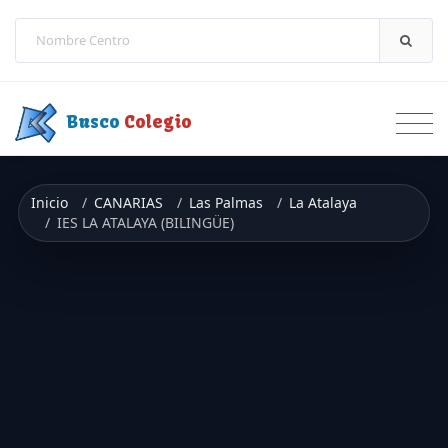
Saltar a contenido
Busco
Colegio
Inicio
CANARIAS
Las Palmas
La Atalaya
IES LA ATALAYA (BILINGÜE)