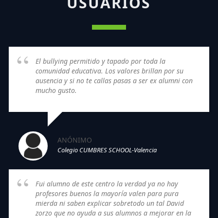
USUARIOS
El bullying permitido y tapado por toda la
comunidad educativa. Los valores brillan por su
ausencia y si no te callas pasas a ser ex alumni con
mucho gusto.
ANÓNIMO
Colegio CUMBRES SCHOOL-Valencia
Fui alumno de este centro la verdad ya no hay
profesores buenos la mayoría valen para pura
mierda ni saben explicar sobretodo un tal David
zorzo que no ayuda a sus alumnos a mejorar en la