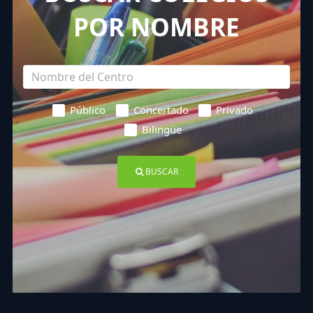
POR NOMBRE
Público
Concertado
Privado
Bilingüe
BUSCAR