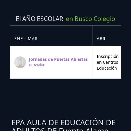
El AÑO ESCOLAR
en Busco Colegio
ENE - MAR
ABR
M
Inscripción
Jornadas de Puertas Abiertas
en Centros
Buscador
Educación
EPA AULA DE EDUCACIÓN DE
ADULTOS DE Fuente-Alamo