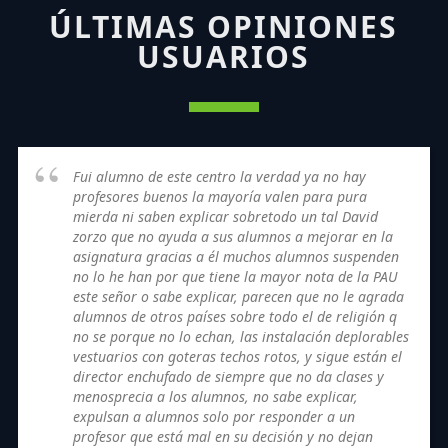
ÚLTIMAS OPINIONES
USUARIOS
Fui alumno de este centro la verdad ya no hay
profesores buenos la mayoría valen para pura
mierda ni saben explicar sobretodo un tal David
zorzo que no ayuda a sus alumnos a mejorar en la
asignatura gracias a él muchos alumnos suspenden
no lo he han por que tiene la mayor nota de la PAU
este señor o sabe explicar, parecen que no le agrada
alumnos de otros países sobre todo el de religión q
no se porque no lo echan, las instalación deplorables
vestuarios con goteras techos rotos, y sigue están el
director enchufado de siempre que no da clases y
menosprecia a los alumnos, no sabe explicar,
expulsan a alumnos solo por responder a un
profesor que está mal en su decisión y no dejan