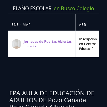
El AÑO ESCOLAR
en Busco Colegio
ENE - MAR
ABR
M
Inscripción
Jornadas de Puertas Abiertas
en Centros
Buscador
Educación
EPA AULA DE EDUCACIÓN DE
ADULTOS DE Pozo Cañada
Pozo Cañada Albacete