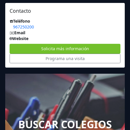
Contacto
☎️
Teléfono
967250200
✉️
Email
🌐
Website
Solicita más información
Programa una visita
BUSCAR COLEGIOS