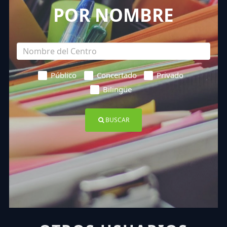
POR NOMBRE
Público
Concertado
Privado
Bilingüe
BUSCAR