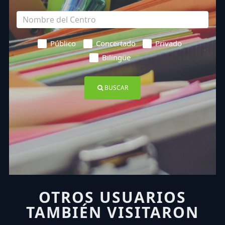
Público
Concertado
Privado
Bilingüe
BUSCAR
OTROS USUARIOS
TAMBIÉN VISITARON