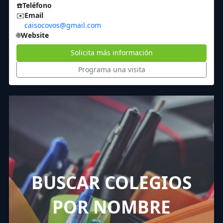
☎️
Teléfono
✉️
Email
caisocovos@gmail.com
🌐
Website
Solicita más información
Programa una visita
BUSCAR COLEGIOS
POR NOMBRE