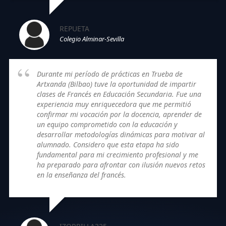
REPUETA
Colegio Alminar-Sevilla
Durante mi período de prácticas en Trueba de
Artxanda (Bilbao) tuve la oportunidad de impartir
clases de Francés en Educación Secundaria. Fue una
experiencia muy enriquecedora que me permitió
confirmar mi vocación por la docencia, aprender de
un equipo comprometido con la educación y
desarrollar metodologías dinámicas para motivar al
alumnado. Considero que esta etapa ha sido
fundamental para mi crecimiento profesional y me
ha preparado para afrontar con ilusión nuevos retos
en la enseñanza del francés.