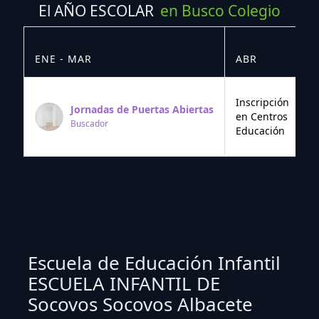
El AÑO ESCOLAR
en Busco Colegio
ENE - MAR
ABR
M
Inscripción
Jornadas de Puertas Abiertas
en Centros
Buscador
Educación
Escuela de Educación Infantil
ESCUELA INFANTIL DE
Socovos Socovos Albacete