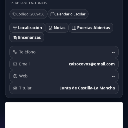
PZ. DE LA VILLA, 1. 02435.
Código: 2009456
Calendario Escolar
Localización
Notas
Puertas Abiertas
Enseñanzas
Teléfono
--
Email
caisocovos@gmail.com
Web
--
Titular
Junta de Castilla-La Mancha