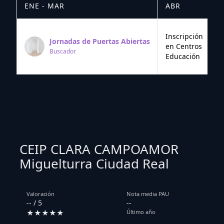
ENE - MAR
ABR
M
Inscripción
Jornadas de Puertas Abiertas
en Centros
Buscador
Educación
CEIP CLARA CAMPOAMOR
Miguelturra Ciudad Real
Valoración
Nota media PAU
-- / 5
--
★★★★★
Último año