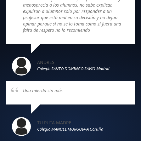
menosprecia a los alumnos, no sabe explicar,
expulsan a alumnos solo por responder a un
profesor que está mal en su decisión y no dejan
opinar porque si no se lo toma como si fuera una
falta de respeto no lo recomiendo
ANDRES
Colegio SANTO DOMINGO SAVIO-Madrid
Una mierda sin más
TU PUTA MADRE
Colegio MANUEL MURGUIA-A Coruña