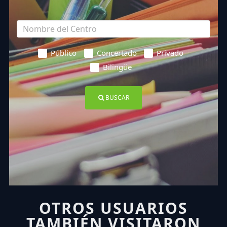
Público
Concertado
Privado
Bilingüe
BUSCAR
OTROS USUARIOS
TAMBIÉN VISITARON