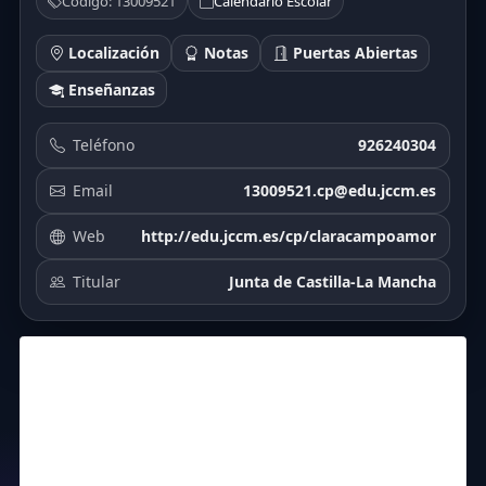
Código: 13009521
Calendario Escolar
Localización
Notas
Puertas Abiertas
Enseñanzas
Teléfono
926240304
Email
13009521.cp@edu.jccm.es
Web
http://edu.jccm.es/cp/claracampoamor
Titular
Junta de Castilla-La Mancha