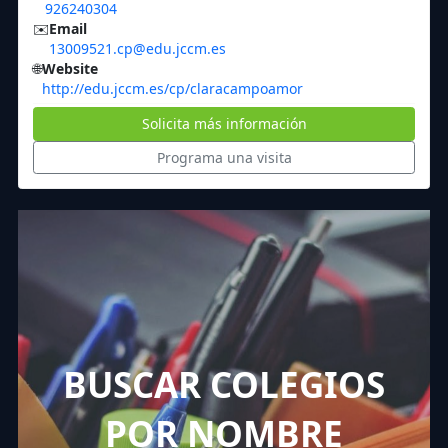
926240304
✉️
Email
13009521.cp@edu.jccm.es
🌐
Website
http://edu.jccm.es/cp/claracampoamor
Solicita más información
Programa una visita
BUSCAR COLEGIOS
POR NOMBRE