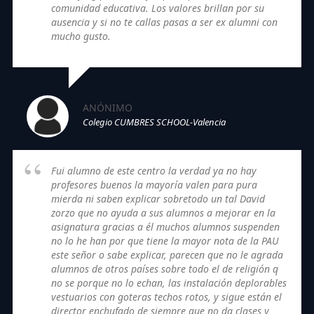
comunidad educativa. Los valores brillan por su
ausencia y si no te callas pasas a ser ex alumni con
mucho gusto.
ANÓNIMO
Colegio CUMBRES SCHOOL-Valencia
Fui alumno de este centro la verdad ya no hay
profesores buenos la mayoría valen para pura
mierda ni saben explicar sobretodo un tal David
zorzo que no ayuda a sus alumnos a mejorar en la
asignatura gracias a él muchos alumnos suspenden
no lo he han por que tiene la mayor nota de la PAU
este señor o sabe explicar, parecen que no le agrada
alumnos de otros países sobre todo el de religión q
no se porque no lo echan, las instalación deplorables
vestuarios con goteras techos rotos, y sigue están el
director enchufado de siempre que no da clases y