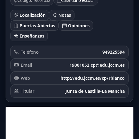
Código: 19001052
Calendario Escolar
Localización
Notas
Puertas Abiertas
Opiniones
Enseñanzas
Teléfono
949225594
Email
19001052.cp@edu.jccm.es
Web
http://edu.jccm.es/cp/rblanco
Titular
Junta de Castilla-La Mancha