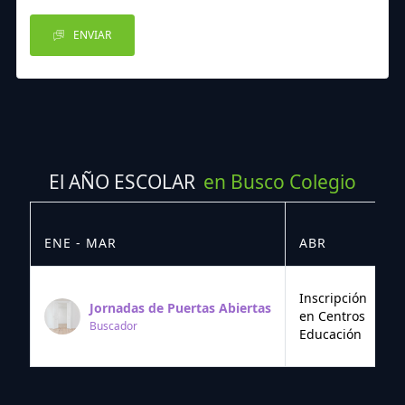
ENVIAR
El AÑO ESCOLAR
en Busco Colegio
ENE - MAR
ABR
M
Inscripción
Jornadas de Puertas Abiertas
en Centros
Buscador
Educación