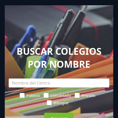
BUSCAR COLEGIOS
POR NOMBRE
Público
Concertado
Privado
Bilingüe