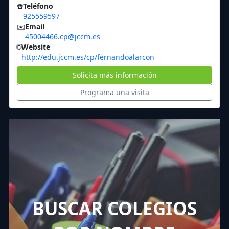
☎️
Teléfono
925559597
✉️
Email
45004466.cp@jccm.es
🌐
Website
http://edu.jccm.es/cp/fernandoalarcon
Solicita más información
Programa una visita
BUSCAR COLEGIOS