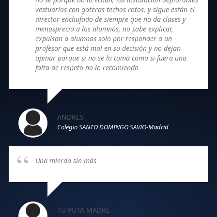
vestuarios con goteras techos rotos, y sigue están el
director enchufado de siempre que no da clases y
menosprecia a los alumnos, no sabe explicar,
expulsan a alumnos solo por responder a un
profesor que está mal en su decisión y no dejan
opinar porque si no se lo toma como si fuera una
falta de respeto no lo recomiendo
ANDRES
Colegio SANTO DOMINGO SAVIO-Madrid
Una mierda sin más
TU PUTA MADRE