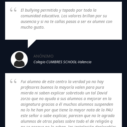
El bullying permitido y tapado por toda la
comunidad educativa. Los valores brillan por su
ausencia y si no te callas pasas a ser ex alumni con
mucho gusto.
ANÓNIMO
Colegio CUMBRES SCHOOL-Valencia
Fui alumno de este centro la verdad ya no hay
profesores buenos la mayoría valen para pura
mierda ni saben explicar sobretodo un tal David
zorzo que no ayuda a sus alumnos a mejorar en la
asignatura gracias a él muchos alumnos suspenden
no lo he han por que tiene la mayor nota de la PAU
este señor o sabe explicar, parecen que no le agrada
alumnos de otros países sobre todo el de religión q
no se porque no lo echan, las instalación deplorables