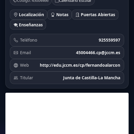
Código: 45004466
Calendario Escolar
Localización
Notas
Puertas Abiertas
Enseñanzas
Teléfono
925559597
Email
45004466.cp@jccm.es
Web
http://edu.jccm.es/cp/fernandoalarcon
Titular
Junta de Castilla-La Mancha