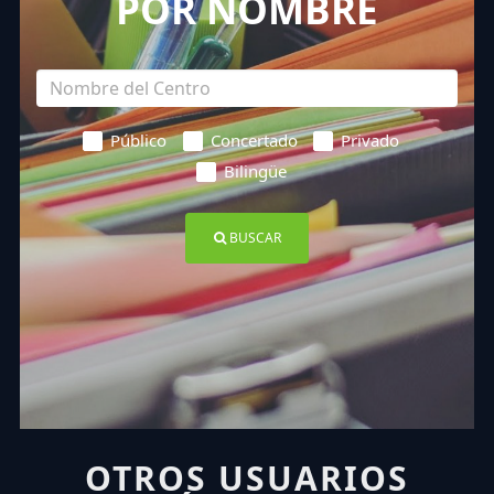
POR NOMBRE
Público
Concertado
Privado
Bilingüe
BUSCAR
OTROS USUARIOS