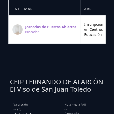
ENE - MAR
ABR
M
Inscripción
Jornadas de Puertas Abiertas
en Centros
Buscador
Educación
CEIP FERNANDO DE ALARCÓN
El Viso de San Juan Toledo
Valoración
Nota media PAU
-- / 5
--
Último año