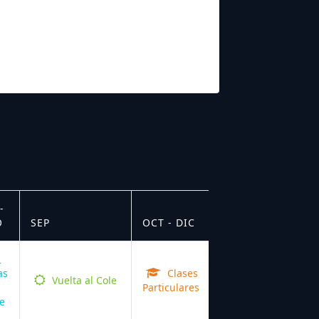
-
O
SEP
OCT - DIC
as
Clases
Vuelta al Cole
Particulares
e