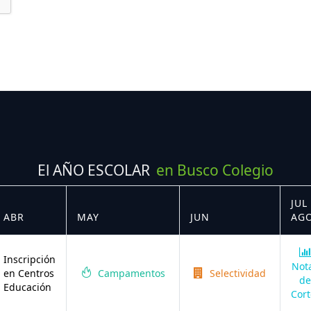
El AÑO ESCOLAR
en Busco Colegio
JUL 
ABR
MAY
JUN
AG
Inscripción
Not
en Centros
Campamentos
Selectividad
de
Educación
Cort