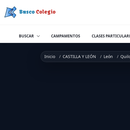
Saltar a contenido
Busco
Colegio
BUSCAR
CAMPAMENTOS
CLASES PARTICULAR
Inicio
CASTILLA Y LEÓN
León
Quil