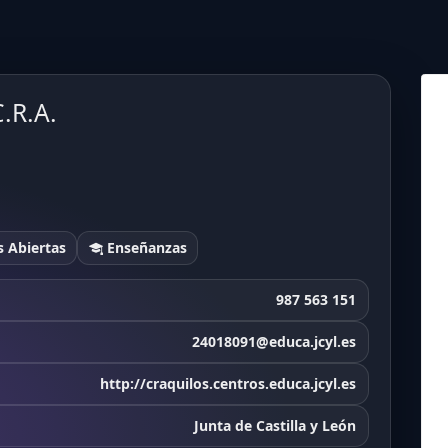
.R.A.
 Abiertas
Enseñanzas
987 563 151
24018091@educa.jcyl.es
http://craquilos.centros.educa.jcyl.es
Junta de Castilla y León