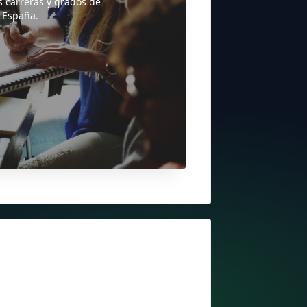
s carreras y grados de
 España.