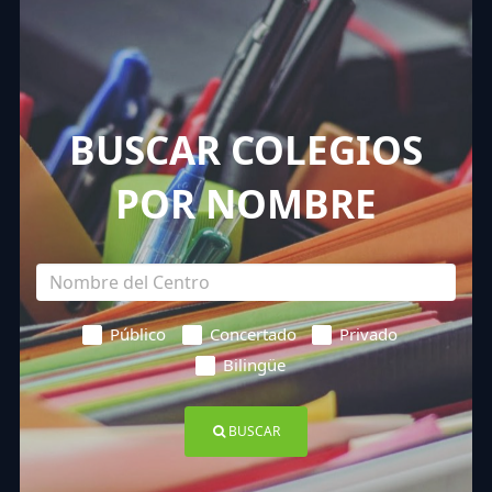
BUSCAR COLEGIOS
POR NOMBRE
Público
Concertado
Privado
Bilingüe
BUSCAR