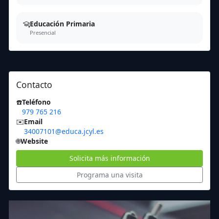
Educación Primaria
Presencial
Contacto
☎️
Teléfono
979 765 216
✉️
Email
34007101@educa.jcyl.es
🌐
Website
Solicita más información
Programa una visita