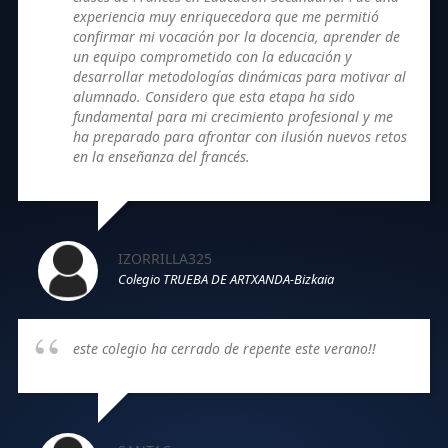
experiencia muy enriquecedora que me permitió
confirmar mi vocación por la docencia, aprender de
un equipo comprometido con la educación y
desarrollar metodologías dinámicas para motivar al
alumnado. Considero que esta etapa ha sido
fundamental para mi crecimiento profesional y me
ha preparado para afrontar con ilusión nuevos retos
en la enseñanza del francés.
IZORRILLA325
Colegio TRUEBA DE ARTXANDA-Bizkaia
este colegio ha cerrado de repente este verano!!