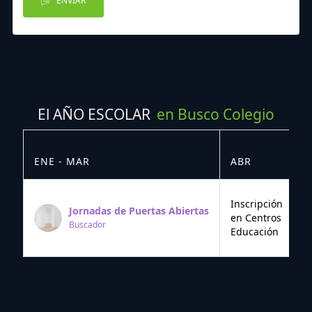
ENVIAR
El AÑO ESCOLAR
en Busco Colegio
ENE - MAR
ABR
M
Inscripción
Jornadas de Puertas Abiertas
en Centros
Buscador
Educación