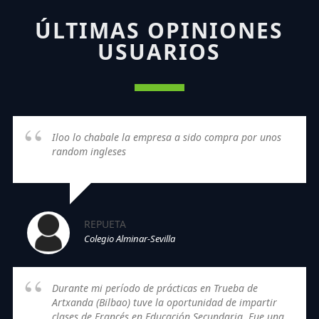
ÚLTIMAS OPINIONES
USUARIOS
Iloo lo chabale la empresa a sido compra por unos
random ingleses
REPUETA
Colegio Alminar-Sevilla
Durante mi período de prácticas en Trueba de
Artxanda (Bilbao) tuve la oportunidad de impartir
clases de Francés en Educación Secundaria. Fue una