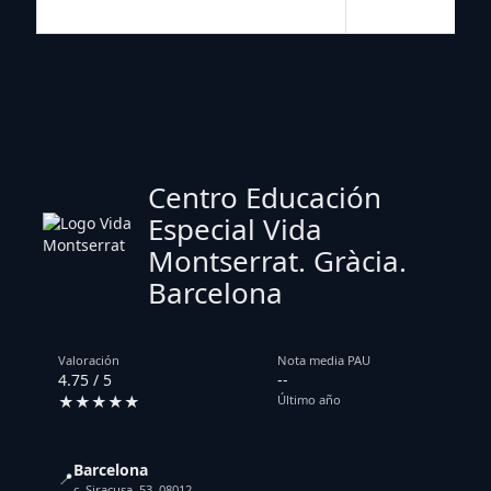
Centro Educación
Especial Vida
Montserrat. Gràcia.
Barcelona
Valoración
Nota media PAU
4.75 / 5
--
★★★★★
Último año
Barcelona
📍
c. Siracusa, 53. 08012.