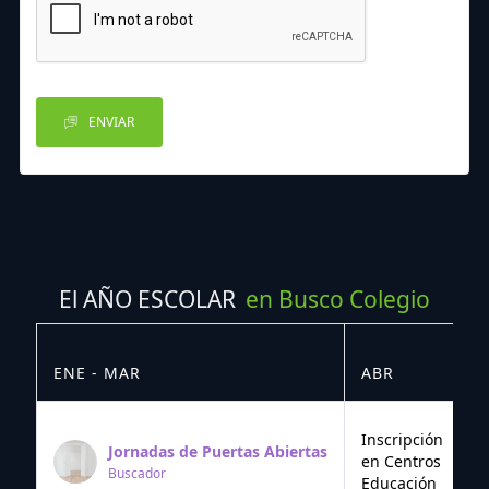
ENVIAR
El AÑO ESCOLAR
en Busco Colegio
ENE - MAR
ABR
M
Inscripción
Jornadas de Puertas Abiertas
en Centros
Buscador
Educación