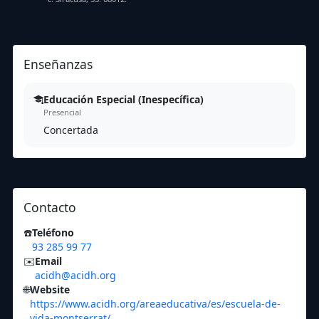
Enseñanzas
Educación Especial (Inespecífica)
Presencial
Concertada
Contacto
☎️
Teléfono
93 285 99 77
✉️
Email
acidh@acidh.org
🌐
Website
https://www.acidh.org/areaeducativa/es/escuela-de-
vida-montserrat/