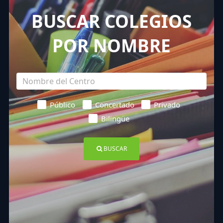
BUSCAR COLEGIOS
POR NOMBRE
Público
Concertado
Privado
Bilingüe
BUSCAR