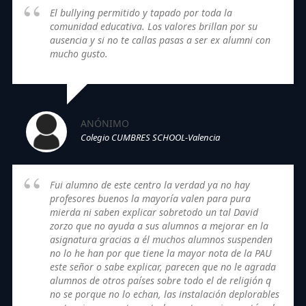
El bullying permitido y tapado por toda la
comunidad educativa. Los valores brillan por su
ausencia y si no te callas pasas a ser ex alumni con
mucho gusto.
ANÓNIMO
Colegio CUMBRES SCHOOL-Valencia
Fui alumno de este centro la verdad ya no hay
profesores buenos la mayoría valen para pura
mierda ni saben explicar sobretodo un tal David
zorzo que no ayuda a sus alumnos a mejorar en la
asignatura gracias a él muchos alumnos suspenden
no lo he han por que tiene la mayor nota de la PAU
este señor o sabe explicar, parecen que no le agrada
alumnos de otros países sobre todo el de religión q
no se porque no lo echan, las instalación deplorables