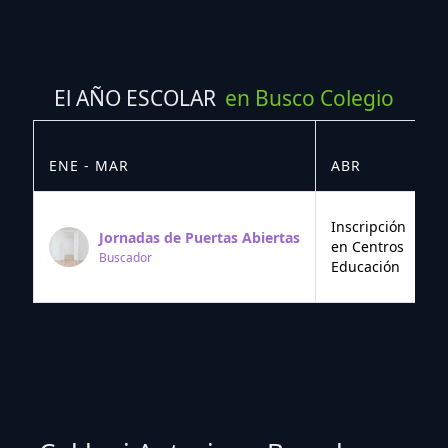
El AÑO ESCOLAR
en Busco Colegio
ENE - MAR
ABR
M
Inscripción
Jornadas de Puertas Abiertas
en Centros
Buscador
Educación