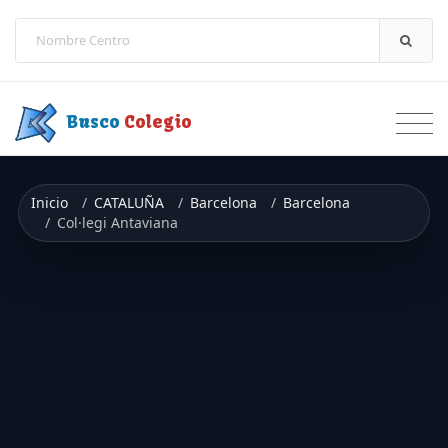
Saltar a contenido
Busco
Colegio
Inicio
CATALUÑA
Barcelona
Barcelona
Col·legi Antaviana