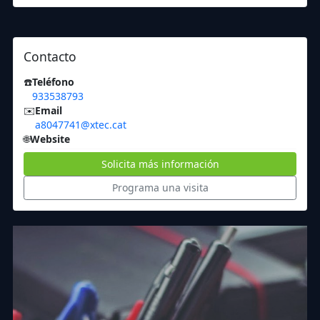
Contacto
☎️
Teléfono
933538793
✉️
Email
a8047741@xtec.cat
🌐
Website
Solicita más información
Programa una visita