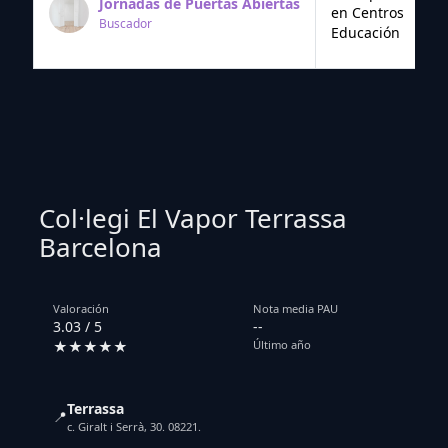
Jornadas de Puertas Abiertas
en Centros
Buscador
Educación
Col·legi El Vapor Terrassa
Barcelona
Valoración
Nota media PAU
3.03 / 5
--
★★★★★
Último año
Terrassa
📍
c. Giralt i Serrà, 30. 08221.