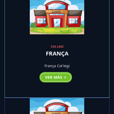
COL·LEGI
FRANÇA
França Col·legi
VER MÁS