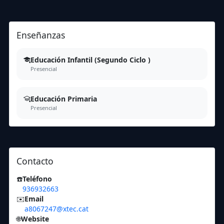
Enseñanzas
Educación Infantil (Segundo Ciclo )
Presencial
Educación Primaria
Presencial
Contacto
☎️
Teléfono
936932663
✉️
Email
a8067247@xtec.cat
🌐
Website