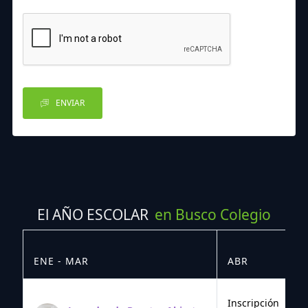
ENVIAR
El AÑO ESCOLAR
en Busco Colegio
ENE - MAR
ABR
M
Inscripción