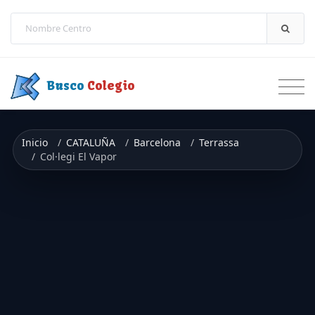
Saltar a contenido
Busco
Colegio
Inicio
CATALUÑA
Barcelona
Terrassa
Col·legi El Vapor