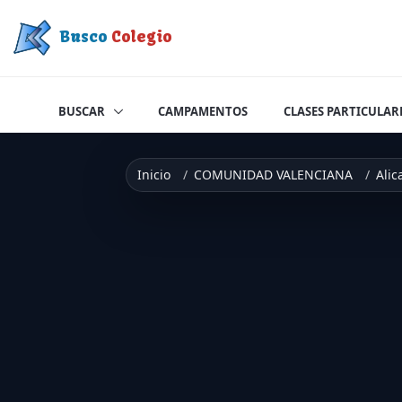
Saltar a contenido
Busco
Colegio
BUSCAR
CAMPAMENTOS
CLASES PARTICULAR
Inicio
COMUNIDAD VALENCIANA
Alic