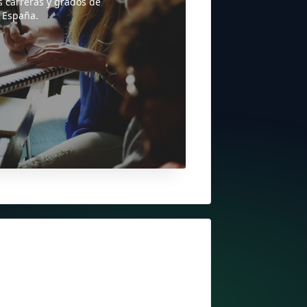
s carreras y grados de
 España.