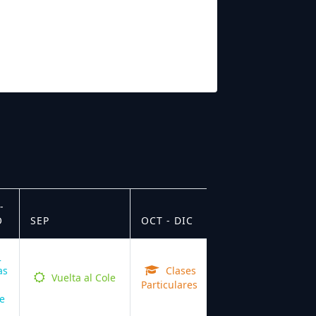
-
O
SEP
OCT - DIC
as
Clases
Vuelta al Cole
Particulares
e