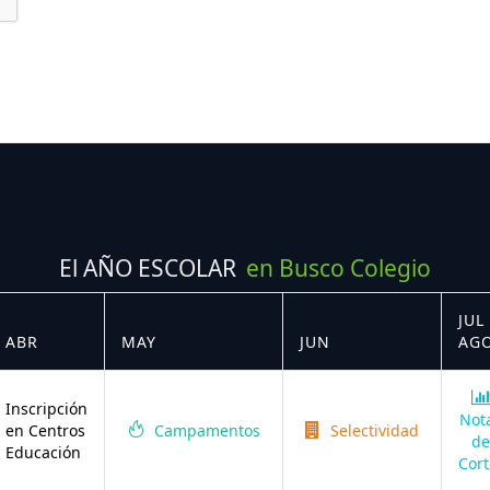
El AÑO ESCOLAR
en Busco Colegio
JUL 
ABR
MAY
JUN
AG
Inscripción
Not
en Centros
Campamentos
Selectividad
de
Educación
Cort