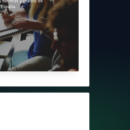
s carreras y grados de
 España.