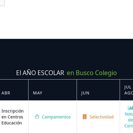
El AÑO ESCOLAR
en Busco Colegio
JUL 
ABR
MAY
JUN
AG
Inscripción
Not
en Centros
Campamentos
Selectividad
de
Educación
Cort