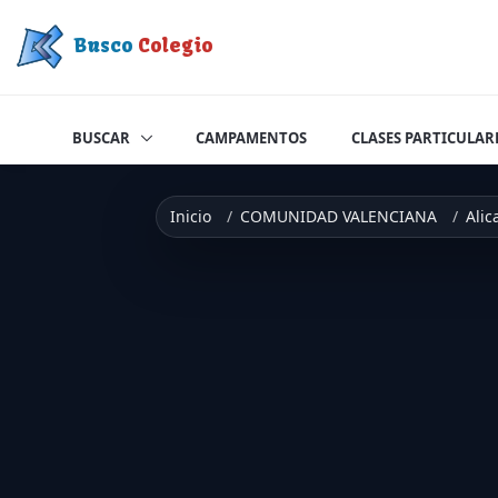
Saltar a contenido
Busco
Colegio
BUSCAR
CAMPAMENTOS
CLASES PARTICULAR
Inicio
COMUNIDAD VALENCIANA
Alic