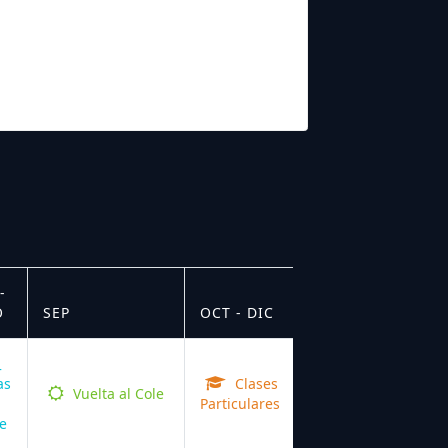
-
O
SEP
OCT - DIC
as
Clases
Vuelta al Cole
Particulares
e