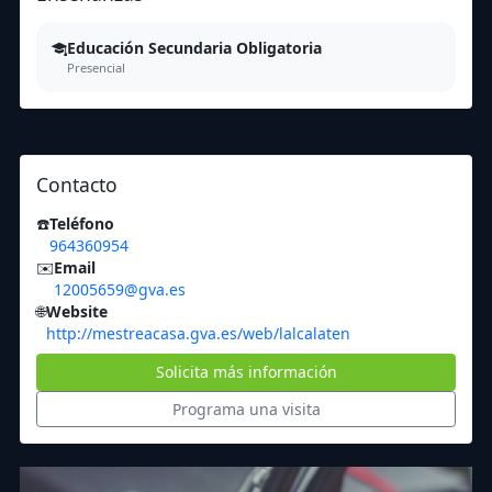
Educación Secundaria Obligatoria
Presencial
Contacto
☎️
Teléfono
964360954
✉️
Email
12005659@gva.es
🌐
Website
http://mestreacasa.gva.es/web/lalcalaten
Solicita más información
Programa una visita