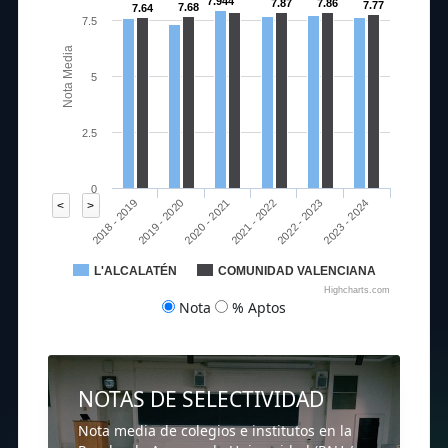
7.944
7.87
7.86
7.77
7.68
7.64
7.5
Nota Media
5
2.5
0
2020 - 2021
2023 - 2024
2018 - 2019
2021 - 2022
2019 - 2020
2022 - 2023
<
>
L'ALCALATÉN
COMUNIDAD VALENCIANA
Highcharts.com
Nota
% Aptos
NOTAS DE SELECTIVIDAD
Nota media de colegios e institutos en la