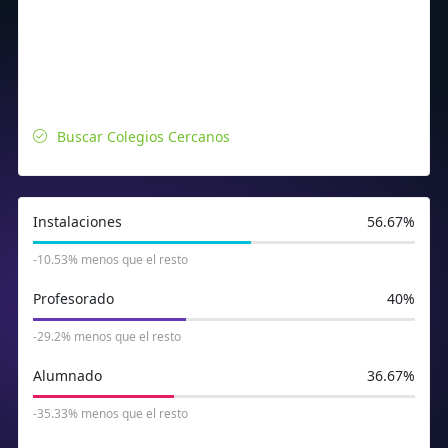
Buscar Colegios Cercanos
Instalaciones
56.67%
-10.53% menos que el resto
Profesorado
40%
306
180
165
-29.2% menos que el resto
Alumnado
36.67%
-35.33% menos que el resto