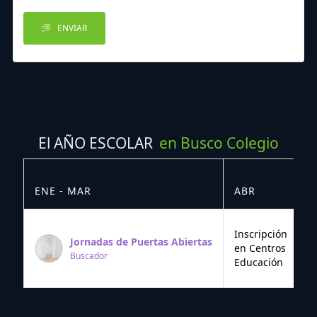
ENVIAR
El AÑO ESCOLAR
en Busco Colegio
ENE - MAR
ABR
M
Inscripción
Jornadas de Puertas Abiertas
en Centros
Buscador
Educación