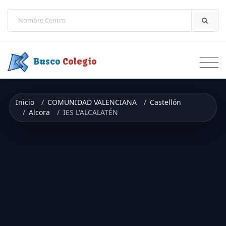
Saltar a contenido
Busco
Colegio
Inicio
COMUNIDAD VALENCIANA
Castellón
Alcora
IES L'ALCALATÉN